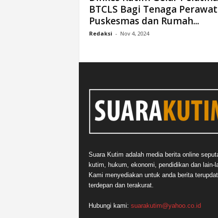
BTCLS Bagi Tenaga Perawat
n
Puskesmas dan Rumah...
&
A
Redaksi
-
Nov 4, 2024
k
u
r
a
t
Suara Kutim adalah media berita online seput
kutim, hukum, ekonomi, pendidikan dan lain-la
Kami menyediakan untuk anda berita terupdat
terdepan dan terakurat.
Hubungi kami:
suarakutim@yahoo.co.id