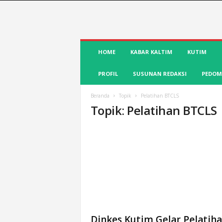
S
HOME
KABAR KALTIM
KUTIM
u
a
PROFIL
SUSUNAN REDAKSI
PEDOM
r
a
K
Beranda
Topik
Pelatihan BTCLS
Topik: Pelatihan BTCLS
u
t
i
m
|
T
e
r
d
e
p
Dinkes Kutim Gelar Pelatih
a