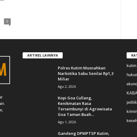
0
ARTIKEL LAINNYA
KA
kutim
Polres Kutim Musnahkan
Narkotika Sabu Senilai Rp1,3
huku
Miliar
ekon
Agu 2, 2026
KABA
ar
Kopi Goa Cullang,
politik
Kenikmatan Rasa
in.
Tersembunyi di Agrowisata
e,
krimin
Goa Taman Buah...
keseh
Agu 1, 2026
Gandeng DPMPTSP Kutim,