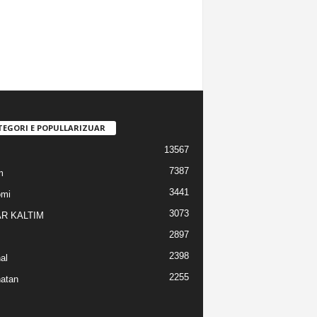
TEGORI E POPULLARIZUAR
13567
7387
m
3441
omi
3073
R KALTIM
2897
2398
al
2255
atan