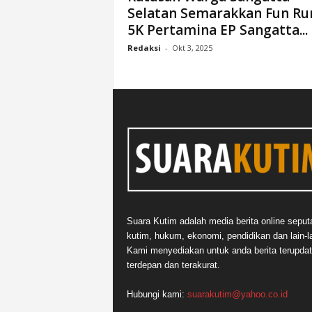
Selatan Semarakkan Fun Ru
n
5K Pertamina EP Sangatta...
&
A
Redaksi
-
Okt 3, 2025
k
u
r
a
t
Suara Kutim adalah media berita online seput
kutim, hukum, ekonomi, pendidikan dan lain-la
Kami menyediakan untuk anda berita terupdat
terdepan dan terakurat.
Hubungi kami:
suarakutim@yahoo.co.id