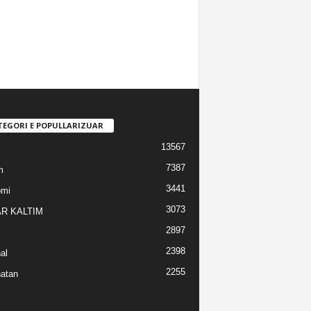
TEGORI E POPULLARIZUAR
13567
7387
m
3441
omi
3073
R KALTIM
2897
2398
al
2255
atan