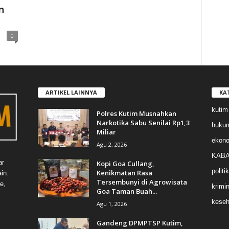
n
0
ARTIKEL LAINNYA
KA
kutim
Polres Kutim Musnahkan
Narkotika Sabu Senilai Rp1,3
huku
Miliar
ekon
Agu 2, 2026
KABA
ar
Kopi Goa Cullang,
politik
Kenikmatan Rasa
in.
Tersembunyi di Agrowisata
e,
krimin
Goa Taman Buah...
keseh
Agu 1, 2026
Gandeng DPMPTSP Kutim,