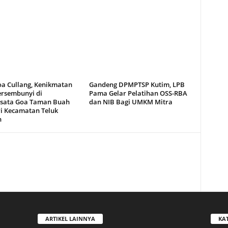
oa Cullang, Kenikmatan
Gandeng DPMPTSP Kutim, LPB
ersembunyi di
Pama Gelar Pelatihan OSS-RBA
sata Goa Taman Buah
dan NIB Bagi UMKM Mitra
i Kecamatan Teluk
n
ARTIKEL LAINNYA
KA