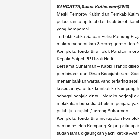
k
SANGATTA,Suara Kutim.com(20/6)
u
Meski Pemprov Kaltim dan Pemkab Kut
r
a
pelacuran tutup total dan tidak boleh ke
t
yang beroperasi.
Terbukti ketika Satuan Polisi Pamong Pra
malam menemukan 3 orang germo dan 9 W
Kompleks Tenda Biru Teluk Pandan, mere
Kepala Satpol PP Rizali Hadi.
Bersama Suharman – Kabid Trantib diseb
pembinaan dari Dinas Kesejahteraan Sos
menambahkan warga yang terjaring sete
kesediannya untuk kembali ke kampung hal
sebagai penjaja cinta. “Mereka berjanji ak
melakukan bersedia dihukum penjara yakn
puluh juta rupiah,” terang Suharman.
Kompleks Tenda Biru merupakan komplek
namun setelah Kampung Kajang ditutup i
sudah lama digaungkan yakni ketika Awa