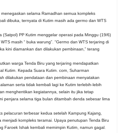
im menegaskan selama Ramadhan semua kompleks
mbali dibuka, ternyata di Kutim masih ada germo dan WTS
ja (Satpol) PP Kutim menggelar operasi pada Minggu (19/6)
TS masih “ buka warung”. “Germo dan WTS terjaring di
ka kini diamankan dan dilakukan pembinaan,” terang
utkan warga Tenda Biru yang terjaring mendapatkan
ial Kutim. Kepada Suara Kutim. com, Suharman
lah dilakukan pendataan dan pembinaan menyatakan
aman serta tidak kembali lagi ke Kutim terlebih-lebih
an menghentikan kegiatannya, selain itu jika tetap
i penjara selama tiga bulan ditambah denda sebesar lima
s pelacuran terbesar kedua setelah Kampung Kajang,
a menjadi kompleks teramai. Upaya penutupan Tenda Biru
ng Faroek Ishak kembali memimpin Kutim, namun gagal.