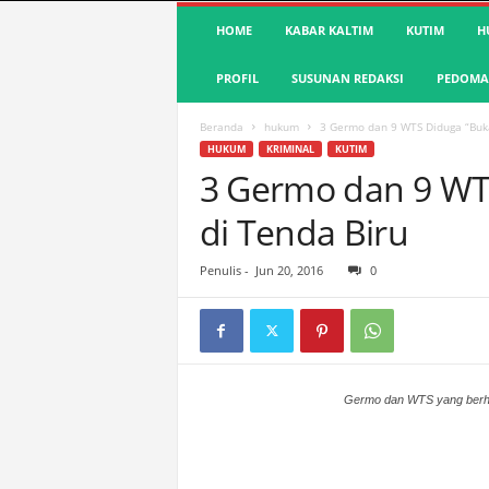
S
HOME
KABAR KALTIM
KUTIM
H
u
a
PROFIL
SUSUNAN REDAKSI
PEDOMAN
r
a
K
Beranda
hukum
3 Germo dan 9 WTS Diduga “Buka
u
HUKUM
KRIMINAL
KUTIM
t
3 Germo dan 9 WT
i
di Tenda Biru
m
|
T
Penulis
-
Jun 20, 2016
0
e
r
d
e
p
a
Germo dan WTS yang berhasi
n
&
A