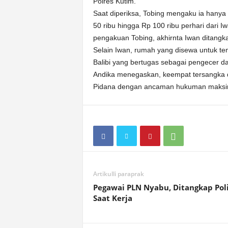
Polres Kutim.
Saat diperiksa, Tobing mengaku ia hanya
50 ribu hingga Rp 100 ribu perhari dari 
pengakuan Tobing, akhirnta Iwan ditangk
Selain Iwan, rumah yang disewa untuk temp
Balibi yang bertugas sebagai pengecer da
Andika menegaskan, keempat tersangka 
Pidana dengan ancaman hukuman maksima
Artikulli paraprak
Pegawai PLN Nyabu, Ditangkap Poli
Saat Kerja