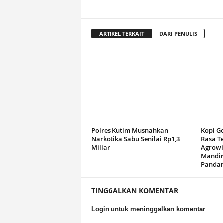
ARTIKEL TERKAIT
DARI PENULIS
Polres Kutim Musnahkan
Kopi G
Narkotika Sabu Senilai Rp1,3
Rasa T
Miliar
Agrowi
Mandir
Panda
TINGGALKAN KOMENTAR
Login untuk meninggalkan komentar