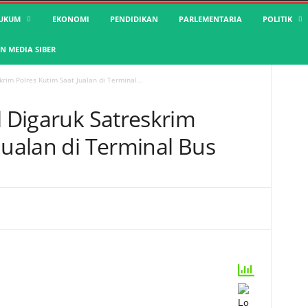
UKUM
EKONOMI
PENDIDIKAN
PARLEMENTARIA
POLITIK
 MEDIA SIBER
krim Polres Kutim Saat Jualan di Terminal...
l Digaruk Satreskrim
Jualan di Terminal Bus