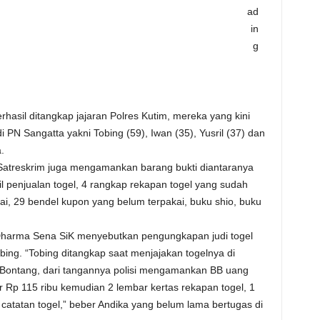
hasil ditangkap jajaran Polres Kutim, mereka yang kini
di PN Sangatta yakni Tobing (59), Iwan (35), Yusril (37) dan
.
Satreskrim juga mengamankan barang bukti diantaranya
l penjualan togel, 4 rangkap rekapan togel yang sudah
ai, 29 bendel kupon yang belum terpakai, buku shio, buku
Dharma Sena SiK menyebutkan pengungkapan judi togel
ing. “Tobing ditangkap saat menjajakan togelnya di
-Bontang, dari tangannya polisi mengamankan BB uang
r Rp 115 ribu kemudian 2 lembar kertas rekapan togel, 1
 catatan togel,” beber Andika yang belum lama bertugas di