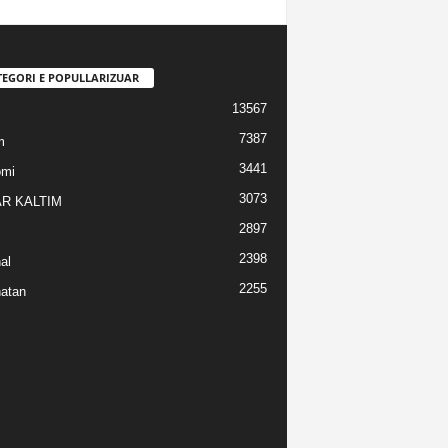
TEGORI E POPULLARIZUAR
13567
7387
m
3441
omi
3073
R KALTIM
2897
2398
al
2255
atan