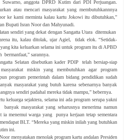
l Suwarno, anggota DPRD Kutim dari PDI Perjuangan.
lurkan atau mencari masyarakat yang membutuhkannnya
por ke kami meminta kalau kartu Jokowi itu dibutuhkan,”
an Bupati Isran Noor dan Mahyunadi.
latan sendiri yang dekat dengan Sangatta Utara ditemukan
na itu, kalau ditolak, ujar Agiel, tidak elok. “Setidak-
i yang kita keluarkan selama ini untuk program itu di APBD
ih bermanfaat,” sarannya.
gatta Selatan disebutkan kader PDIP telah bersiap-siap
 masyarakat miskin yang membutuhkan agar program
aupun program pemerintah dalam bidang pendidikan sudah
banyak masyarakat yang butuh karena sebenarnya banyak
angnya sendiri padahal mereka tidak mampu,” bebernya.
 keluarga sejaktera, selama ini ada program serupa yakni
 banyak masyarakat yang seharusnya menerima namun
at ia menemui warga yang punya kerjaan tetap sementara
 mendapat BLT. “Mereka yang miskin inilah yang butuhkan
tim ini.
Noor menyatakan menolak program kartu andalan Presiden