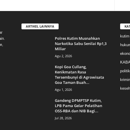
ARTIKEL LAINNYA
KA
ar
kutim
Polres Kutim Musnahkan
in.
Narkotika Sabu Senilai Rp1,3
e,
huku
Miliar
ekon
Agu 2, 2026
KABA
Kopi Goa Cullang,
politik
Kenikmatan Rasa
Tersembunyi di Agrowisata
krimin
Goa Taman Buah...
keseh
Agu 1, 2026
Gandeng DPMPTSP Kutim,
LPB Pama Gelar Pelatihan
OSS-RBA dan NIB Bagi...
Jul 28, 2026