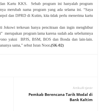
 dan Kartu KKS. Sebab program ini hanyalah program
hanya merubah nama program yang ada selama ini. “Saya
rpol dan DPRD di Kutim, kita tidak perlu menerima kartu
ti Jokowi terkesan hanya pencitraan dan ingin menghibur
ti” merupakan program lama karena sudah ada sebelumnya
oyono yakni BPJS, BSM, BOS dan Bosda dan lain-lain.
nanya sama,” sebut Isran Noor
.(SK-02)
Artikulli tjetër
Pemkab Berencana Tarik Modal di
Bank Kaltim