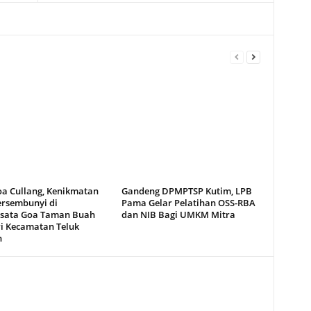
oa Cullang, Kenikmatan
Gandeng DPMPTSP Kutim, LPB
ersembunyi di
Pama Gelar Pelatihan OSS-RBA
sata Goa Taman Buah
dan NIB Bagi UMKM Mitra
i Kecamatan Teluk
n