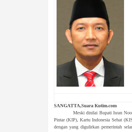
k
u
r
a
t
SANGATTA,Suara Kutim.com
Meski dinilai Bupati Isran Noor d
Pintar (KIP), Kartu Indonesia Sehat (KI
dengan yang digulirkan pemerintah sela