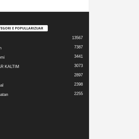
TEGORI E POPULLARIZUAR
13567
7387
m
3441
omi
3073
R KALTIM
2897
2398
al
2255
atan