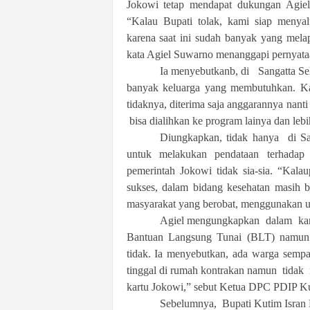
Jokowi tetap mendapat dukungan Agie
“Kalau Bupati tolak, kami siap menya
karena saat ini sudah banyak yang mela
kata Agiel Suwarno menanggapi pernyata
Ia menyebutkanb, di Sangatta Se
banyak keluarga yang membutuhkan. Kare
tidaknya, diterima saja anggarannya nant
bisa dialihkan ke program lainya dan leb
Diungkapkan, tidak hanya di San
untuk melakukan pendataan terhadap
pemerintah Jokowi tidak sia-sia. “Kal
sukses, dalam bidang kesehatan masih 
masyarakat yang berobat, menggunakan u
Agiel mengungkapkan dalam kartu
Bantuan Langsung Tunai (BLT) namun
tidak. Ia menyebutkan, ada warga semp
tinggal di rumah kontrakan namun tidak
kartu Jokowi,” sebut Ketua DPC PDIP Ku
Sebelumnya, Bupati Kutim Isran 