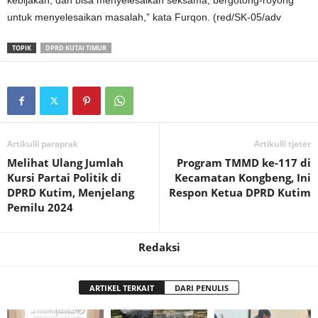
untuk menyelesaikan masalah,” kata Furqon. (red/SK-05/adv
TOPIK
DPRD KUTAI TIMUR
Artikulli paraprak
Artikulli tjetër
Melihat Ulang Jumlah
Program TMMD ke-117 di
Kursi Partai Politik di
Kecamatan Kongbeng, Ini
DPRD Kutim, Menjelang
Respon Ketua DPRD Kutim
Pemilu 2024
Redaksi
ARTIKEL TERKAIT
DARI PENULIS