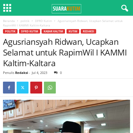
Beranda
politik
DPRD Kutim
Agusriansyah Ridwan, Ucapkan Selamat untuk
RapimWil I KAMMI Kaltim-Kaltara
POLITIK
DPRD KUTIM
KABAR KALTIM
KUTIM
REDAKSI
Agusriansyah Ridwan, Ucapkan
Selamat untuk RapimWil I KAMMI
Kaltim-Kaltara
Penulis
Redaksi
-
Jul 4, 2023
0