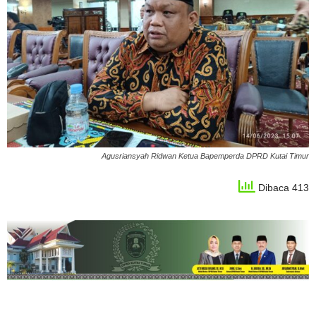
Agusriansyah Ridwan Ketua Bapemperda DPRD Kutai Timur
Dibaca 413