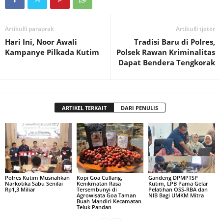
Artikulli paraprak
Artikulli tjetër
Hari Ini, Noor Awali
Tradisi Baru di Polres,
Kampanye Pilkada Kutim
Polsek Rawan Kriminalitas
Dapat Bendera Tengkorak
ARTIKEL TERKAIT
DARI PENULIS
Polres Kutim Musnahkan
Kopi Goa Cullang,
Gandeng DPMPTSP
Narkotika Sabu Senilai
Kenikmatan Rasa
Kutim, LPB Pama Gelar
Rp1,3 Miliar
Tersembunyi di
Pelatihan OSS-RBA dan
Agrowisata Goa Taman
NIB Bagi UMKM Mitra
Buah Mandiri Kecamatan
Teluk Pandan