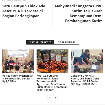
Satu Bautpun Tidak Ada
Mahyunadi : Anggota DPRD
Asset PT KTI Terdata di
Kutim Terus Asah
Bagian Perlengkapan
Kemampuan Demi
Pembangunan Kutim
ARTIKEL TERKAIT
DARI PENULIS
Polres Kutim Musnahkan
Kopi Goa Cullang,
Gandeng DPMPTSP
Narkotika Sabu Senilai
Kenikmatan Rasa
Kutim, LPB Pama Gelar
Rp1,3 Miliar
Tersembunyi di
Pelatihan OSS-RBA dan
Agrowisata Goa Taman
NIB Bagi UMKM Mitra
Buah Mandiri Kecamatan
Teluk Pandan