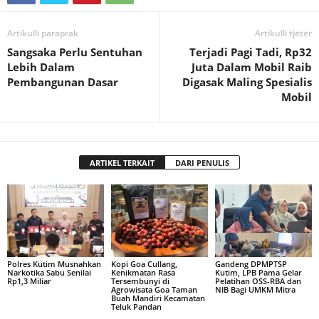
Artikulli paraprak
Artikulli tjetër
Sangsaka Perlu Sentuhan
Terjadi Pagi Tadi, Rp32
Lebih Dalam
Juta Dalam Mobil Raib
Pembangunan Dasar
Digasak Maling Spesialis
Mobil
ARTIKEL TERKAIT
DARI PENULIS
Polres Kutim Musnahkan
Kopi Goa Cullang,
Gandeng DPMPTSP
Narkotika Sabu Senilai
Kenikmatan Rasa
Kutim, LPB Pama Gelar
Rp1,3 Miliar
Tersembunyi di
Pelatihan OSS-RBA dan
Agrowisata Goa Taman
NIB Bagi UMKM Mitra
Buah Mandiri Kecamatan
Teluk Pandan