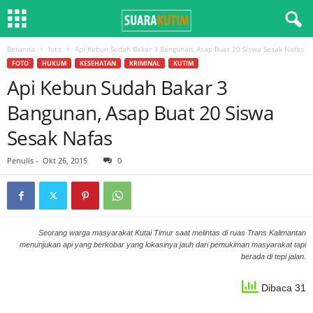
Beranda
foto
Api Kebun Sudah Bakar 3 Bangunan, Asap Buat 20 Siswa Sesak Nafas
FOTO
HUKUM
KESEHATAN
KRIMINAL
KUTIM
Api Kebun Sudah Bakar 3
Bangunan, Asap Buat 20 Siswa
Sesak Nafas
Penulis
-
Okt 26, 2015
0
Seorang warga masyarakat Kutai Timur saat melintas di ruas Trans Kalimantan
menunjukan api yang berkobar yang lokasinya jauh dari pemukiman masyarakat tapi
berada di tepi jalan.
Dibaca 31