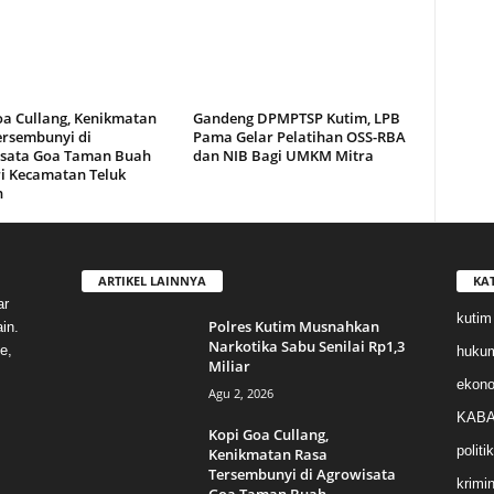
oa Cullang, Kenikmatan
Gandeng DPMPTSP Kutim, LPB
ersembunyi di
Pama Gelar Pelatihan OSS-RBA
sata Goa Taman Buah
dan NIB Bagi UMKM Mitra
i Kecamatan Teluk
n
ARTIKEL LAINNYA
KA
ar
kutim
Polres Kutim Musnahkan
in.
Narkotika Sabu Senilai Rp1,3
e,
huku
Miliar
ekon
Agu 2, 2026
KABA
Kopi Goa Cullang,
politik
Kenikmatan Rasa
Tersembunyi di Agrowisata
krimin
Goa Taman Buah...