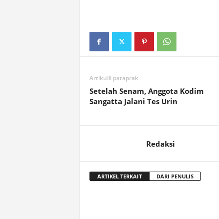
Artikulli paraprak
Setelah Senam, Anggota Kodim
Sangatta Jalani Tes Urin
Redaksi
ARTIKEL TERKAIT
DARI PENULIS