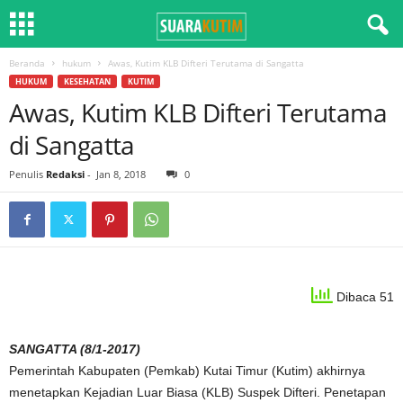
Beranda
hukum
Awas, Kutim KLB Difteri Terutama di Sangatta
HUKUM
KESEHATAN
KUTIM
Awas, Kutim KLB Difteri Terutama
di Sangatta
Penulis
Redaksi
-
Jan 8, 2018
0
Dibaca 51
SANGATTA (8/1-2017)
Pemerintah Kabupaten (Pemkab) Kutai Timur (Kutim) akhirnya
menetapkan Kejadian Luar Biasa (KLB) Suspek Difteri. Penetapan