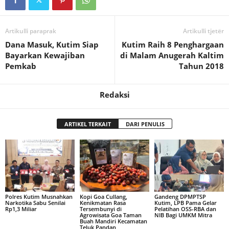
Artikulli paraprak
Artikulli tjetër
Dana Masuk, Kutim Siap
Kutim Raih 8 Penghargaan
Bayarkan Kewajiban
di Malam Anugerah Kaltim
Pemkab
Tahun 2018
Redaksi
ARTIKEL TERKAIT
DARI PENULIS
Polres Kutim Musnahkan
Kopi Goa Cullang,
Gandeng DPMPTSP
Narkotika Sabu Senilai
Kenikmatan Rasa
Kutim, LPB Pama Gelar
Rp1,3 Miliar
Tersembunyi di
Pelatihan OSS-RBA dan
Agrowisata Goa Taman
NIB Bagi UMKM Mitra
Buah Mandiri Kecamatan
Teluk Pandan