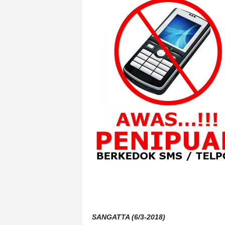
n
&
A
k
u
r
a
t
SANGATTA (6/3-2018)