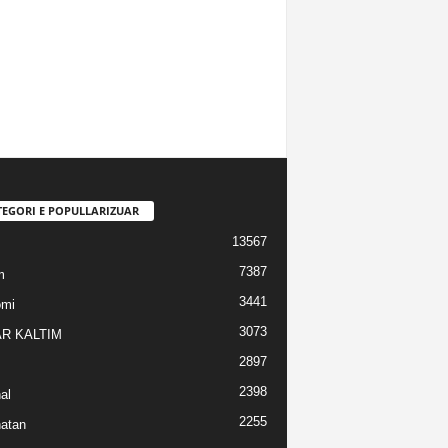
TEGORI E POPULLARIZUAR
13567
7387
m
3441
omi
3073
R KALTIM
2897
2398
al
2255
atan