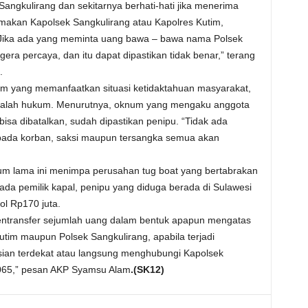
angkulirang dan sekitarnya berhati-hati jika menerima
makan Kapolsek Sangkulirang atau Kapolres Kutim,
 “Jika ada yang meminta uang bawa – bawa nama Polsek
era percaya, dan itu dapat dipastikan tidak benar,” terang
.
 yang memanfaatkan situasi ketidaktahuan masyarakat,
 masalah hukum. Menurutnya, oknum yang mengaku anggota
isa dibatalkan, sudah dipastikan penipu. “Tidak ada
pada korban, saksi maupun tersangka semua akan
elum lama ini menimpa perusahan tug boat yang bertabrakan
ada pemilik kapal, penipu yang diduga berada di Sulawesi
ol Rp170 juta.
mentransfer sejumlah uang dalam bentuk apapun mengatas
utim maupun Polsek Sangkulirang, apabila terjadi
ian terdekat atau langsung menghubungi Kapolsek
3065,” pesan AKP Syamsu Alam
.(SK12)