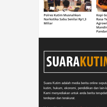
Polres Kutim Musnahkan
Kopi G
Narkotika Sabu Senilai Rp1,3
Rasa T
Miliar
Agrowi
Mandir
Panda
Suara Kutim adalah media berita online seput
kutim, hukum, ekonomi, pendidikan dan lain-la
Kami menyediakan untuk anda berita terupdat
terdepan dan terakurat.