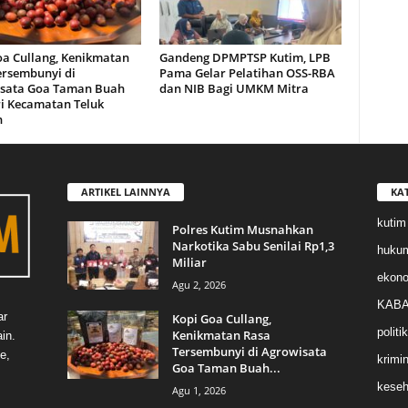
oa Cullang, Kenikmatan
Gandeng DPMPTSP Kutim, LPB
ersembunyi di
Pama Gelar Pelatihan OSS-RBA
sata Goa Taman Buah
dan NIB Bagi UMKM Mitra
i Kecamatan Teluk
n
ARTIKEL LAINNYA
KA
kutim
Polres Kutim Musnahkan
Narkotika Sabu Senilai Rp1,3
huku
Miliar
ekon
Agu 2, 2026
KABA
ar
Kopi Goa Cullang,
politik
Kenikmatan Rasa
in.
Tersembunyi di Agrowisata
e,
krimin
Goa Taman Buah...
keseh
Agu 1, 2026