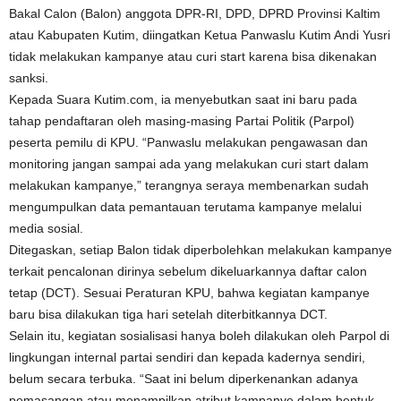
Bakal Calon (Balon) anggota DPR-RI, DPD, DPRD Provinsi Kaltim
atau Kabupaten Kutim, diingatkan Ketua Panwaslu Kutim Andi Yusri
tidak melakukan kampanye atau curi start karena bisa dikenakan
sanksi.
Kepada Suara Kutim.com, ia menyebutkan saat ini baru pada
tahap pendaftaran oleh masing-masing Partai Politik (Parpol)
peserta pemilu di KPU. “Panwaslu melakukan pengawasan dan
monitoring jangan sampai ada yang melakukan curi start dalam
melakukan kampanye,” terangnya seraya membenarkan sudah
mengumpulkan data pemantauan terutama kampanye melalui
media sosial.
Ditegaskan, setiap Balon tidak diperbolehkan melakukan kampanye
terkait pencalonan dirinya sebelum dikeluarkannya daftar calon
tetap (DCT). Sesuai Peraturan KPU, bahwa kegiatan kampanye
baru bisa dilakukan tiga hari setelah diterbitkannya DCT.
Selain itu, kegiatan sosialisasi hanya boleh dilakukan oleh Parpol di
lingkungan internal partai sendiri dan kepada kadernya sendiri,
belum secara terbuka. “Saat ini belum diperkenankan adanya
pemasangan atau menampilkan atribut kampanye dalam bentuk