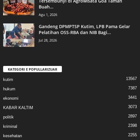
Tersembunyi di Agrowisata Goa Taman
Buah...
Agu 1, 2026
Gandeng DPMPTSP Kutim, LPB Pama Gelar
Pelatihan OSS-RBA dan NIB Bagi...
Jul 28, 2026
KATEGORI E POPULLARIZUAR
13567
kutim
7387
hukum
3441
ekonomi
3073
KABAR KALTIM
2897
politik
2398
kriminal
2255
kesehatan