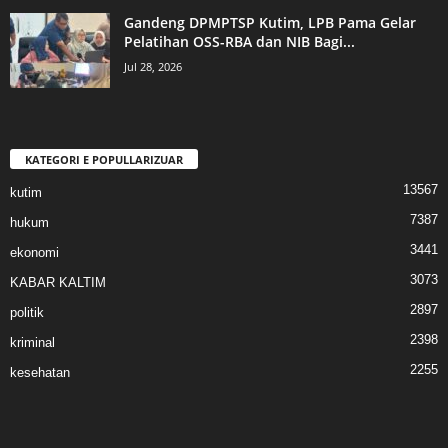
Gandeng DPMPTSP Kutim, LPB Pama Gelar
Pelatihan OSS-RBA dan NIB Bagi...
Jul 28, 2026
KATEGORI E POPULLARIZUAR
13567
kutim
7387
hukum
3441
ekonomi
3073
KABAR KALTIM
2897
politik
2398
kriminal
2255
kesehatan