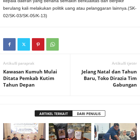
kepala daerah yang berlaha semakin berkualitas dan berpikir
berulang kali melakukan politik uang atau pelanggaran lainnya.(SK-
02/SK-03/SK-05/K-13)
Artikulli paraprak
Artikulli tjetër
Kawasan Kumuh Mulai
Jelang Natal dan Tahun
Ditata Pemkab Kutim
Baru, Toko Dirazia Tim
Tahun Depan
Gabungan
ARTIKEL TERKAIT
DARI PENULIS