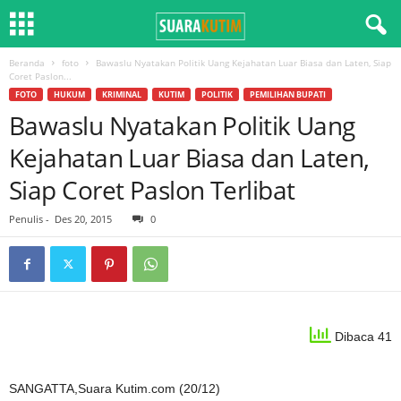
Beranda
foto
Bawaslu Nyatakan Politik Uang Kejahatan Luar Biasa dan Laten, Siap
Coret Paslon...
FOTO
HUKUM
KRIMINAL
KUTIM
POLITIK
PEMILIHAN BUPATI
Bawaslu Nyatakan Politik Uang
Kejahatan Luar Biasa dan Laten,
Siap Coret Paslon Terlibat
Penulis
-
Des 20, 2015
0
Dibaca 41
SANGATTA,Suara Kutim.com (20/12)