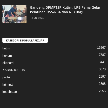
Gandeng DPMPTSP Kutim, LPB Pama Gelar
Pelatihan OSS-RBA dan NIB Bagi...
Jul 28, 2026
KATEGORI E POPULLARIZUAR
13567
kutim
7387
hukum
3441
ekonomi
3073
KABAR KALTIM
2897
politik
2398
kriminal
2255
kesehatan