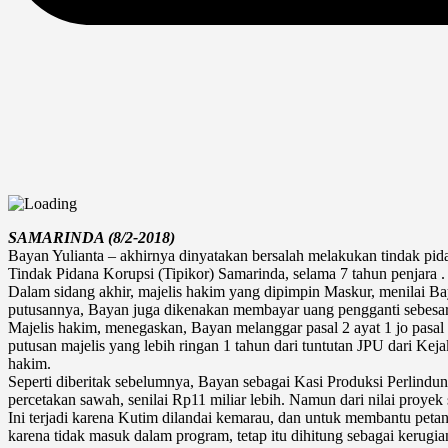
SAMARINDA (8/2-2018)
Bayan Yulianta – akhirnya dinyatakan bersalah melakukan tindak pid
Tindak Pidana Korupsi (Tipikor) Samarinda, selama 7 tahun penjara .
Dalam sidang akhir, majelis hakim yang dipimpin Maskur, menilai 
putusannya, Bayan juga dikenakan membayar uang pengganti sebesar
Majelis hakim, menegaskan, Bayan melanggar pasal 2 ayat 1 jo pasa
putusan majelis yang lebih ringan 1 tahun dari tuntutan JPU dari Kej
hakim.
Seperti diberitak sebelumnya, Bayan sebagai Kasi Produksi Perlindu
percetakan sawah, senilai Rp11 miliar lebih. Namun dari nilai proyek s
Ini terjadi karena Kutim dilandai kemarau, dan untuk membantu peta
karena tidak masuk dalam program, tetap itu dihitung sebagai kerugi