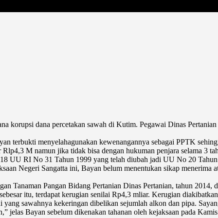
ana korupsi dana percetakan sawah di Kutim. Pegawai Dinas Pertanian 
Bayan terbukti menyelahagunakan kewenangannya sebagai PPTK sehing
 Rlp4,3 M namun jika tidak bisa dengan hukuman penjara selama 3 ta
l 18 UU RI No 31 Tahun 1999 yang telah diubah jadi UU No 20 Tahun 
aksaan Negeri Sangatta ini, Bayan belum menentukan sikap menerima ata
ngan Tanaman Pangan Bidang Pertanian Dinas Pertanian, tahun 2014, d
ebesar itu, terdapat kerugian senilai Rp4,3 mliar. Kerugian diakibatkan 
ni yang sawahnya kekeringan dibelikan sejumlah alkon dan pipa. Sayan
an,” jelas Bayan sebelum dikenakan tahanan oleh kejaksaan pada Kamis (