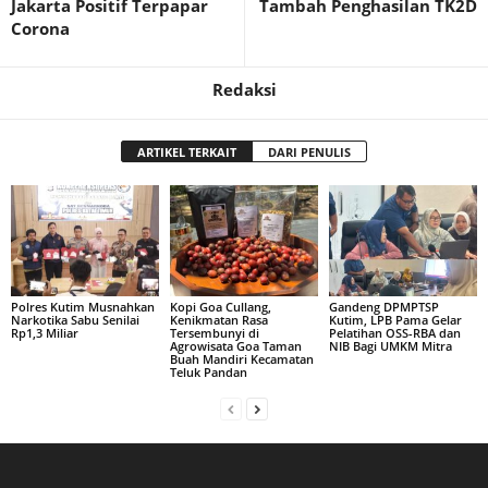
Jakarta Positif Terpapar
Tambah Penghasilan TK2D
Corona
Redaksi
ARTIKEL TERKAIT
DARI PENULIS
Polres Kutim Musnahkan
Kopi Goa Cullang,
Gandeng DPMPTSP
Narkotika Sabu Senilai
Kenikmatan Rasa
Kutim, LPB Pama Gelar
Rp1,3 Miliar
Tersembunyi di
Pelatihan OSS-RBA dan
Agrowisata Goa Taman
NIB Bagi UMKM Mitra
Buah Mandiri Kecamatan
Teluk Pandan