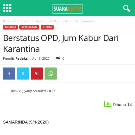
Beranda
hukum
Berstatus OPD, Jum Kabur Dari Karantina
HUKUM
KESEHATAN
KUTIM
Berstatus OPD, Jum Kabur Dari
Karantina
Penulis
Redaksi
-
Apr 9, 2020
0
Jum (25) yang berstatus ODP
Dibaca 14
SAMARINDA (9/4-2020)