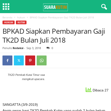
Beranda
hukum
BPKAD Siapkan Pembayaran Gaji TK2D Bulan Juli 2018
HUKUM
KUTIM
BPKAD Siapkan Pembayaran Gaji
TK2D Bulan Juli 2018
Penulis
Redaksi
-
Sep 3, 2018
0
TK2D Pemkab Kutai Timur saa
mengikuti upacara.
Dibaca 27
SANGATTA (3/9-2019)
Angin segar bagi TK2D Pemkab Kutim yang sudah 2 bulan belum