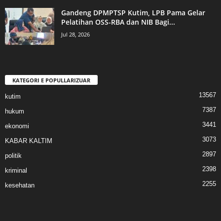
Gandeng DPMPTSP Kutim, LPB Pama Gelar
Pelatihan OSS-RBA dan NIB Bagi...
Jul 28, 2026
KATEGORI E POPULLARIZUAR
13567
kutim
7387
hukum
3441
ekonomi
3073
KABAR KALTIM
2897
politik
2398
kriminal
2255
kesehatan