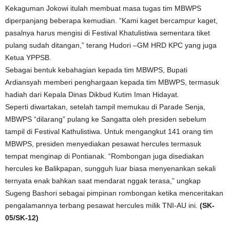
Kekaguman Jokowi itulah membuat masa tugas tim MBWPS
diperpanjang beberapa kemudian. “Kami kaget bercampur kaget,
pasalnya harus mengisi di Festival Khatulistiwa sementara tiket
pulang sudah ditangan,” terang Hudori –GM HRD KPC yang juga
Ketua YPPSB.
Sebagai bentuk kebahagian kepada tim MBWPS, Bupati
Ardiansyah memberi penghargaan kepada tim MBWPS, termasuk
hadiah dari Kepala Dinas Dikbud Kutim Iman Hidayat.
Seperti diwartakan, setelah tampil memukau di Parade Senja,
MBWPS “dilarang” pulang ke Sangatta oleh presiden sebelum
tampil di Festival Kathulistiwa. Untuk mengangkut 141 orang tim
MBWPS, presiden menyediakan pesawat hercules termasuk
tempat menginap di Pontianak. “Rombongan juga disediakan
hercules ke Balikpapan, sungguh luar biasa menyenankan sekali
ternyata enak bahkan saat mendarat nggak terasa,” ungkap
Sugeng Bashori sebagai pimpinan rombongan ketika menceritakan
pengalamannya terbang pesawat hercules milik TNI-AU ini.
(SK-
05/SK-12)