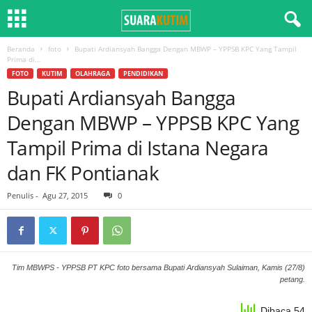
Beranda
foto
Bupati Ardiansyah Bangga Dengan MBWP – YPPSB KPC Yang Tampil
Prima di...
FOTO
KUTIM
OLAHRAGA
PENDIDIKAN
Bupati Ardiansyah Bangga
Dengan MBWP – YPPSB KPC Yang
Tampil Prima di Istana Negara
dan FK Pontianak
Penulis
-
Agu 27, 2015
0
Tim MBWPS - YPPSB PT KPC foto bersama Bupati Ardiansyah Sulaiman, Kamis (27/8)
petang.
Dibaca 54