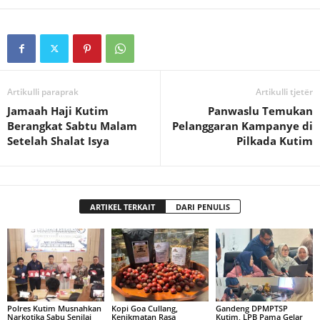
Artikulli paraprak
Artikulli tjetër
Jamaah Haji Kutim
Panwaslu Temukan
Berangkat Sabtu Malam
Pelanggaran Kampanye di
Setelah Shalat Isya
Pilkada Kutim
ARTIKEL TERKAIT
DARI PENULIS
Polres Kutim Musnahkan
Kopi Goa Cullang,
Gandeng DPMPTSP
Narkotika Sabu Senilai
Kenikmatan Rasa
Kutim, LPB Pama Gelar