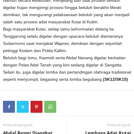
Namun secara kebetulan, menjelang dan saat prosesi beluluh
digelar hujan mengiringi prosesi hingga beluluh berakhir.Meski
demikian, tak mengurangi pelaksanaan beluluh yang akan menjadi
salah satu prosesi adat masyarakat Kutai di Kutim.
Bagi masyarakat Kutai, setiap tamu kehormatan datang ke
Tenggarong selalu digelar dengan upacara beluluh diantaranya
Sudarmono saat menjabat Wapres, demikian dengan sejumlah
petinggi Kodam dan Polda Kaltim.
Beluluh bagi Ismu, Kasmidi serta Abdal Nanang digelar berkaitan
dengan Pelas Adat Tanah yang kini sedang digelar di Sangatta.
Selain itu, juga digelar lomba dan pertandingan olahraga tradisional
seperti menyumpit, begasing serta lomba begubang.
(SK12/SK15)
Artikulli paraprak
Artikulli tjetër
Abdal Resmi Diangkat
Lembaga Adat Kutai