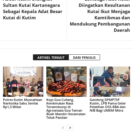
Sultan Kutai Kartanegara
Diingatkan Kesultanan
Sebagai Kepala Adat Besar
Kutai Ikut Menjaga
Kutai di Kutim
Kamtibmas dan
Mendukung Pembangunan
Daerah
ARTIKEL TERKAIT
DARI PENULIS
Polres Kutim Musnahkan
Kopi Goa Cullang,
Gandeng DPMPTSP
Narkotika Sabu Senilai
Kenikmatan Rasa
Kutim, LPB Pama Gelar
Rp1,3 Miliar
Tersembunyi di
Pelatihan OSS-RBA dan
Agrowisata Goa Taman
NIB Bagi UMKM Mitra
Buah Mandiri Kecamatan
Teluk Pandan