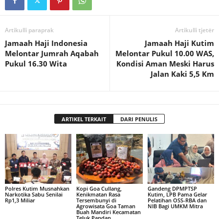
Artikulli paraprak
Artikulli tjetër
Jamaah Haji Indonesia
Jamaah Haji Kutim
Melontar Jumrah Aqabah
Melontar Pukul 10.00 WAS,
Pukul 16.30 Wita
Kondisi Aman Meski Harus
Jalan Kaki 5,5 Km
ARTIKEL TERKAIT
DARI PENULIS
Polres Kutim Musnahkan
Kopi Goa Cullang,
Gandeng DPMPTSP
Narkotika Sabu Senilai
Kenikmatan Rasa
Kutim, LPB Pama Gelar
Rp1,3 Miliar
Tersembunyi di
Pelatihan OSS-RBA dan
Agrowisata Goa Taman
NIB Bagi UMKM Mitra
Buah Mandiri Kecamatan
Teluk Pandan