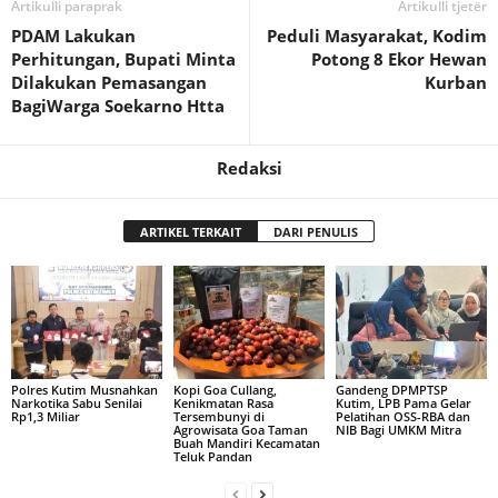
Artikulli paraprak
Artikulli tjetër
PDAM Lakukan
Peduli Masyarakat, Kodim
Perhitungan, Bupati Minta
Potong 8 Ekor Hewan
Dilakukan Pemasangan
Kurban
BagiWarga Soekarno Htta
Redaksi
ARTIKEL TERKAIT
DARI PENULIS
Polres Kutim Musnahkan
Kopi Goa Cullang,
Gandeng DPMPTSP
Narkotika Sabu Senilai
Kenikmatan Rasa
Kutim, LPB Pama Gelar
Rp1,3 Miliar
Tersembunyi di
Pelatihan OSS-RBA dan
Agrowisata Goa Taman
NIB Bagi UMKM Mitra
Buah Mandiri Kecamatan
Teluk Pandan