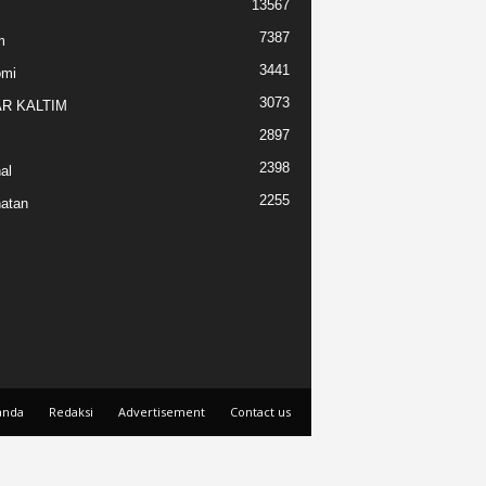
13567
7387
m
3441
omi
3073
R KALTIM
2897
2398
al
2255
atan
anda
Redaksi
Advertisement
Contact us