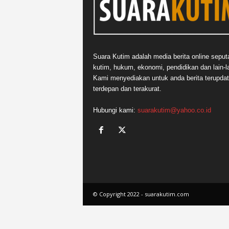
n
&
A
k
u
Suara Kutim adalah media berita online seput
r
kutim, hukum, ekonomi, pendidikan dan lain-la
a
Kami menyediakan untuk anda berita terupdat
t
terdepan dan terakurat.
Hubungi kami:
suarakutim@yahoo.co.id
© Copyright 2022 - suarakutim.com