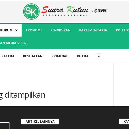
HUKUM
EKONOMI
PENDIDIKAN
PARLEMENTARIA
POLITIK
AN MEDIA SIBER
 KALTIM
KESEHATAN
KRIMINAL
KUTIM
g ditampilkan
ARTIKEL LAINNYA
KA