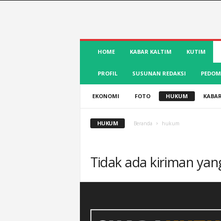
S
HOME
KABAR KALTIM
KUTIM
u
a
PROFIL
SUSUNAN REDAKSI
PEDOM
r
a
K
EKONOMI
FOTO
HUKUM
KABAR
u
t
HUKUM
Beranda
hukum
i
m
|
Tidak ada kiriman yan
T
e
r
d
e
p
a