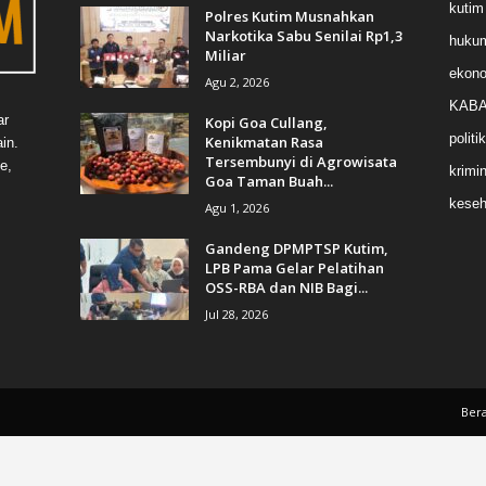
kutim
Polres Kutim Musnahkan
Narkotika Sabu Senilai Rp1,3
huku
Miliar
ekon
Agu 2, 2026
KABA
ar
Kopi Goa Cullang,
politik
Kenikmatan Rasa
in.
Tersembunyi di Agrowisata
e,
krimin
Goa Taman Buah...
keseh
Agu 1, 2026
Gandeng DPMPTSP Kutim,
LPB Pama Gelar Pelatihan
OSS-RBA dan NIB Bagi...
Jul 28, 2026
Ber