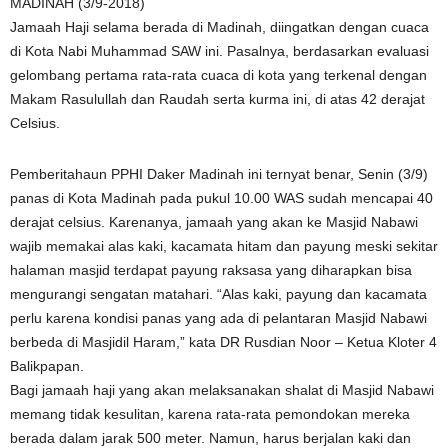
MADINAH (3/9-2018)
Jamaah Haji selama berada di Madinah, diingatkan dengan cuaca
di Kota Nabi Muhammad SAW ini. Pasalnya, berdasarkan evaluasi
gelombang pertama rata-rata cuaca di kota yang terkenal dengan
Makam Rasulullah dan Raudah serta kurma ini, di atas 42 derajat
Celsius.
Pemberitahaun PPHI Daker Madinah ini ternyat benar, Senin (3/9)
panas di Kota Madinah pada pukul 10.00 WAS sudah mencapai 40
derajat celsius. Karenanya, jamaah yang akan ke Masjid Nabawi
wajib memakai alas kaki, kacamata hitam dan payung meski sekitar
halaman masjid terdapat payung raksasa yang diharapkan bisa
mengurangi sengatan matahari. “Alas kaki, payung dan kacamata
perlu karena kondisi panas yang ada di pelantaran Masjid Nabawi
berbeda di Masjidil Haram,” kata DR Rusdian Noor – Ketua Kloter 4
Balikpapan.
Bagi jamaah haji yang akan melaksanakan shalat di Masjid Nabawi
memang tidak kesulitan, karena rata-rata pemondokan mereka
berada dalam jarak 500 meter. Namun, harus berjalan kaki dan