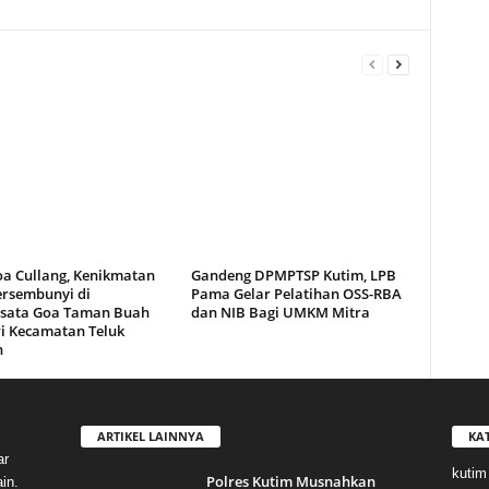
oa Cullang, Kenikmatan
Gandeng DPMPTSP Kutim, LPB
ersembunyi di
Pama Gelar Pelatihan OSS-RBA
sata Goa Taman Buah
dan NIB Bagi UMKM Mitra
i Kecamatan Teluk
n
ARTIKEL LAINNYA
KA
ar
kutim
Polres Kutim Musnahkan
in.