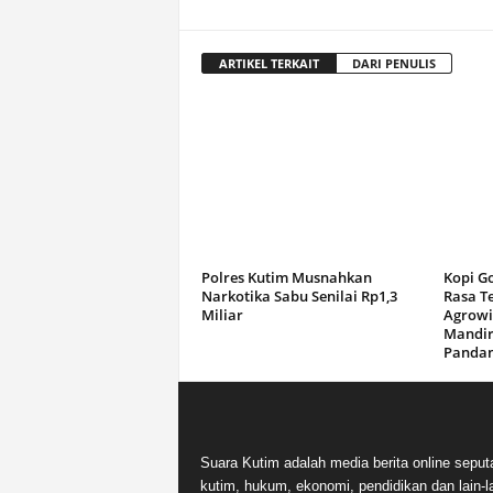
ARTIKEL TERKAIT
DARI PENULIS
Polres Kutim Musnahkan
Kopi G
Narkotika Sabu Senilai Rp1,3
Rasa T
Miliar
Agrowi
Mandir
Panda
Suara Kutim adalah media berita online seput
kutim, hukum, ekonomi, pendidikan dan lain-la