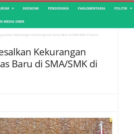
UKUM
EKONOMI
PENDIDIKAN
PARLEMENTARIA
POLITIK
 MEDIA SIBER
yesalkan Kekurangan Pembangunan Kelas Baru di SMA/SMK di Kutim
esalkan Kekurangan
s Baru di SMA/SMK di