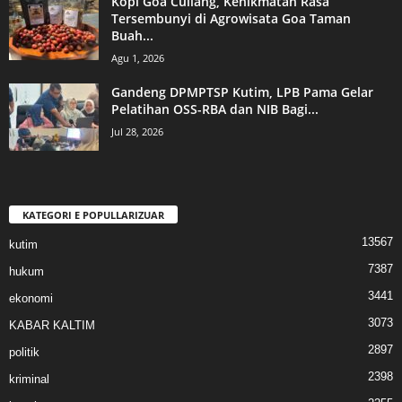
Kopi Goa Cullang, Kenikmatan Rasa
Tersembunyi di Agrowisata Goa Taman
Buah...
Agu 1, 2026
Gandeng DPMPTSP Kutim, LPB Pama Gelar
Pelatihan OSS-RBA dan NIB Bagi...
Jul 28, 2026
KATEGORI E POPULLARIZUAR
13567
kutim
7387
hukum
3441
ekonomi
3073
KABAR KALTIM
2897
politik
2398
kriminal