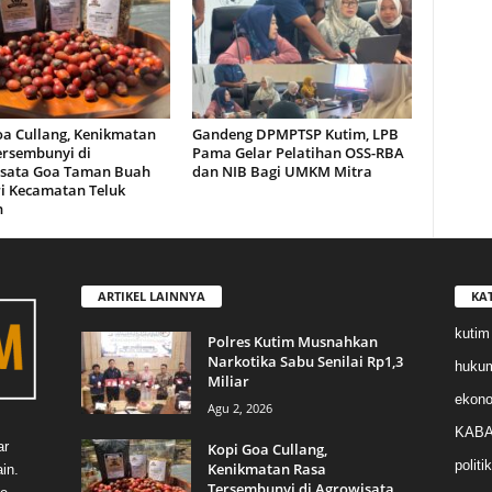
oa Cullang, Kenikmatan
Gandeng DPMPTSP Kutim, LPB
ersembunyi di
Pama Gelar Pelatihan OSS-RBA
sata Goa Taman Buah
dan NIB Bagi UMKM Mitra
i Kecamatan Teluk
n
ARTIKEL LAINNYA
KA
kutim
Polres Kutim Musnahkan
Narkotika Sabu Senilai Rp1,3
huku
Miliar
ekon
Agu 2, 2026
KABA
ar
Kopi Goa Cullang,
politik
Kenikmatan Rasa
in.
Tersembunyi di Agrowisata