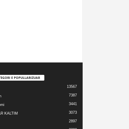
TEGORI E POPULLARIZUAR
13567
7387
m
3441
omi
3073
R KALTIM
2897