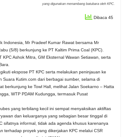
yang digunakan menambang batubara oleh KPC.
Dibaca 45
uk Indonesia, Mr Pradeef Kumar Rawat bersama Mr
abu (5/8) berkunjung ke PT Kaltim Prima Coal (KPC).
PT KPC Ashok Mitra, GM Eksternal Wawan Setiawan, serta
Bara.
gikuti ekspose PT KPC serta melakukan peninjauan ke
 Suara Kutim.com dari berbagai sumber, selama di
 berkunjung ke Towl Hall, melihat Jalan Soekarno – Hatta
ngga, WTP PDAM Kudungga, termasuk Pusat
es yang terbilang kecil ini sempat menyaksikan aktiftas
yawan dan keluarganya yang sebagian besar tinggal di
C sifatnya informal, tidak ada agenda khusus karenanya
an terhadap proyek yang dikerjakan KPC melalui CSR