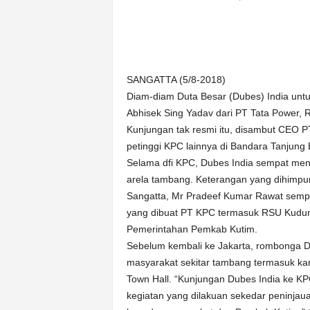
n
&
A
k
u
SANGATTA (5/8-2018)
r
Diam-diam Duta Besar (Dubes) India unt
a
Abhisek Sing Yadav dari PT Tata Power, R
t
Kunjungan tak resmi itu, disambut CEO 
petinggi KPC lainnya di Bandara Tanjung 
Selama dfi KPC, Dubes India sempat men
arela tambang. Keterangan yang dihimpun
Sangatta, Mr Pradeef Kumar Rawat sempat
yang dibuat PT KPC termasuk RSU Kudu
Pemerintahan Pemkab Kutim.
Sebelum kembali ke Jakarta, rombonga Dub
masyarakat sekitar tambang termasuk kar
Town Hall. “Kunjungan Dubes India ke KP
kegiatan yang dilakuan sekedar peninjau