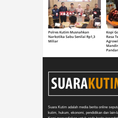
Polres Kutim Musnahkan
Kopi G
Narkotika Sabu Senilai Rp1,3
Rasa T
Miliar
Agrowi
Mandir
Panda
Suara Kutim adalah media berita online seput
kutim, hukum, ekonomi, pendidikan dan lain-la