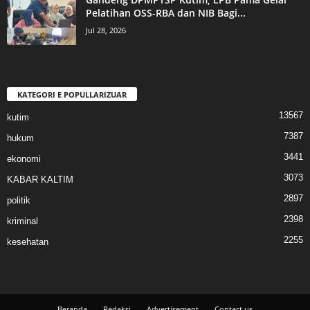
Pelatihan OSS-RBA dan NIB Bagi...
Jul 28, 2026
KATEGORI E POPULLARIZUAR
13567
kutim
7387
hukum
3441
ekonomi
3073
KABAR KALTIM
2897
politik
2398
kriminal
2255
kesehatan
Beranda
Redaksi
Advertisement
Contact us