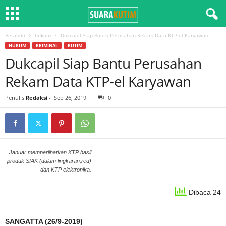
Beranda
hukum
Dukcapil Siap Bantu Perusahan Rekam Data KTP-el Karyawan
HUKUM
KRIMINAL
KUTIM
Dukcapil Siap Bantu Perusahan
Rekam Data KTP-el Karyawan
Penulis
Redaksi
-
Sep 26, 2019
0
Januar memperlihatkan KTP hasil
produk SIAK (dalam lingkaran,red)
dan KTP elektronika.
Dibaca 24
SANGATTA (26/9-2019)