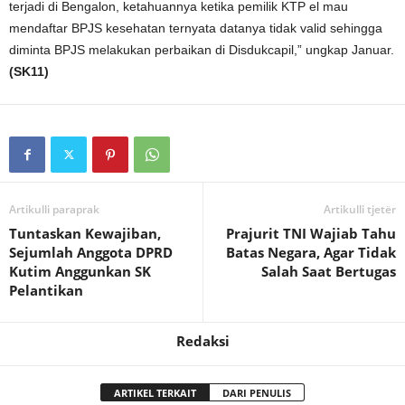
terjadi di Bengalon, ketahuannya ketika pemilik KTP el mau
mendaftar BPJS kesehatan ternyata datanya tidak valid sehingga
diminta BPJS melakukan perbaikan di Disdukcapil,” ungkap Januar.
(SK11)
Artikulli paraprak
Artikulli tjetër
Tuntaskan Kewajiban,
Prajurit TNI Wajiab Tahu
Sejumlah Anggota DPRD
Batas Negara, Agar Tidak
Kutim Anggunkan SK
Salah Saat Bertugas
Pelantikan
Redaksi
ARTIKEL TERKAIT
DARI PENULIS