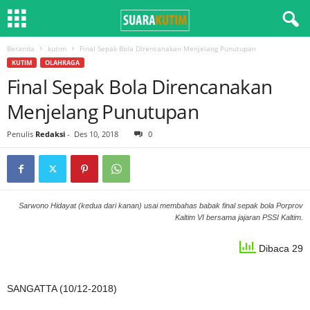
Beranda
kutim
Final Sepak Bola Direncanakan Menjelang Punutupan
KUTIM
OLAHRAGA
Final Sepak Bola Direncanakan
Menjelang Punutupan
Penulis
Redaksi
-
Des 10, 2018
0
Sarwono Hidayat (kedua dari kanan) usai membahas babak final sepak bola Porprov
Kaltim VI bersama jajaran PSSI Kaltim.
Dibaca 29
SANGATTA (10/12-2018)