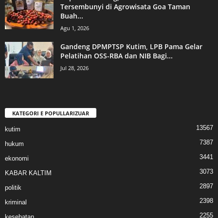
Tersembunyi di Agrowisata Goa Taman
Buah...
Agu 1, 2026
Gandeng DPMPTSP Kutim, LPB Pama Gelar
Pelatihan OSS-RBA dan NIB Bagi...
Jul 28, 2026
KATEGORI E POPULLARIZUAR
13567
kutim
7387
hukum
3441
ekonomi
3073
KABAR KALTIM
2897
politik
2398
kriminal
2255
kesehatan