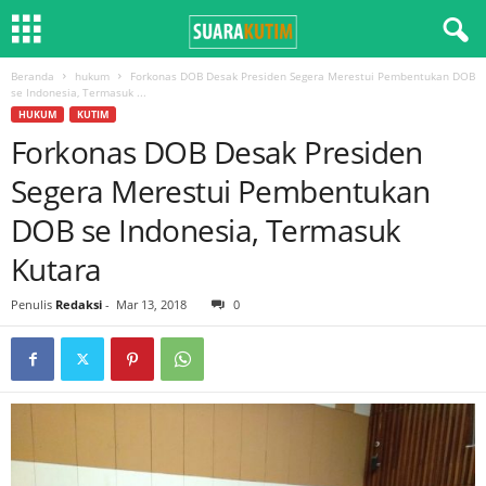
Beranda
hukum
Forkonas DOB Desak Presiden Segera Merestui Pembentukan DOB
se Indonesia, Termasuk ...
HUKUM
KUTIM
Forkonas DOB Desak Presiden
Segera Merestui Pembentukan
DOB se Indonesia, Termasuk
Kutara
Penulis
Redaksi
-
Mar 13, 2018
0