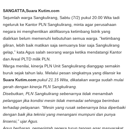
SANGATTA,Suara Kutim.com
Sejumlah warga Sangkulirang, Sabtu (7/2) pukul 20.00 Wita tadi
ngeluruk ke Kantor PLN Sangkulirang, minta agar perusahaan
negara ini menghentikan aktifitasnya ketimbang listrik yang
dialirkan belum memenuhi kebutuhan semua warga. “ketimbang
giliran, lebih baik matikan saja semuanya biar saja Sangkulirang
gelap,” kata Agus salah seorang warga ketika mendatangi Kantor
dan Areal PLTD milik PLN.
Warga menilai, kinerja PLN Unit Sangkulirang dianggap semakin
buruk sejak tahun lalu. Melalui pesan singkatnya yang dilansir ke
Suara Kutim.com
pukul 21.15 Wita, dikatakan warga sudah mulai
gerah dengan kinerja PLN Sangkulirang.
Disebutkan, PLN Sangkulirang sebenarnya tidak menambah
pelanggan jika kondisi mesin tidak memadai sehingga berimbas
terhadap pelayanan. “Mesin yang rusak sebenarnya bisa diperbaiki
dengan baik jika teknisi yang menangani mumpuni dan punya
linsensi,” ujar Agus.
Agus berharap, pemerintah segera turun tangan agar masyarakat