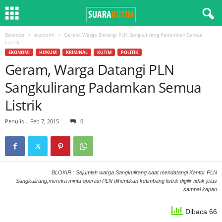
Beranda
ekonomi
Geram, Warga Datangi PLN Sangkulirang Padamkan Semua
Listrik
EKONOMI
HUKUM
KRIMINAL
KUTIM
POLITIK
Geram, Warga Datangi PLN
Sangkulirang Padamkan Semua
Listrik
Penulis
-
Feb 7, 2015
0
BLOKIR : Sejumlah warga Sangkulirang saat mendatangi Kantor PLN
Sangkulirang,mereka minta operasi PLN dihentikan ketimbang listrik digilir tidak jelas
sampai kapan
Dibaca 66