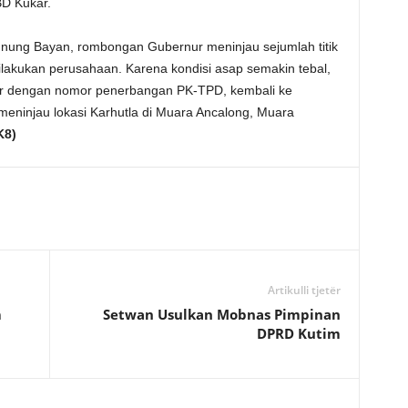
BD Kukar.
Bayan, rombongan Gubernur meninjau sejumlah titik
lakukan perusahaan. Karena kondisi asap semakin tebal,
r dengan nomor penerbangan PK-TPD, kembali ke
eninjau lokasi Karhutla di Muara Ancalong, Muara
K8)
Artikulli tjetër
m
Setwan Usulkan Mobnas Pimpinan
DPRD Kutim