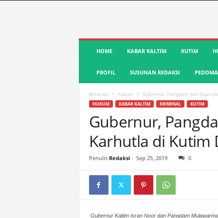
S
HOME
KABAR KALTIM
KUTIM
H
u
a
PROFIL
SUSUNAN REDAKSI
PEDOMAN
r
a
K
Beranda
hukum
Gubernur, Pangdam dan Kapolda 
u
HUKUM
KABAR KALTIM
KRIMINAL
KUTIM
t
Gubernur, Pangda
i
Karhutla di Kutim
m
|
T
Penulis
Redaksi
-
Sep 25, 2019
0
e
r
d
e
p
Gubernur Kaltim Isran Noor dan Pangdam Mulawarman
a