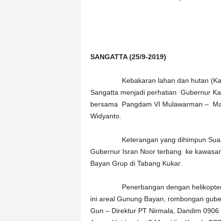
n
&
A
k
u
SANGATTA (25/9-2019)
r
a
Kebakaran lahan dan hutan (Karhutla
t
Sangatta menjadi perhatian Gubernur Ka
bersama Pangdam VI Mulawarman – Mayje
Widyanto.
Keterangan yang dihimpun Suara Kut
Gubernur Isran Noor terbang ke kawasan
Bayan Grup di Tabang Kukar.
Penerbangan dengan helikopter ini be
ini areal Gunung Bayan, rombongan gub
Gun – Direktur PT Nirmala, Dandim 0906 