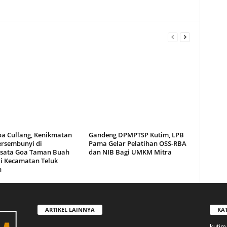
oa Cullang, Kenikmatan
Gandeng DPMPTSP Kutim, LPB
ersembunyi di
Pama Gelar Pelatihan OSS-RBA
sata Goa Taman Buah
dan NIB Bagi UMKM Mitra
i Kecamatan Teluk
n
ARTIKEL LAINNYA
KA
kutim