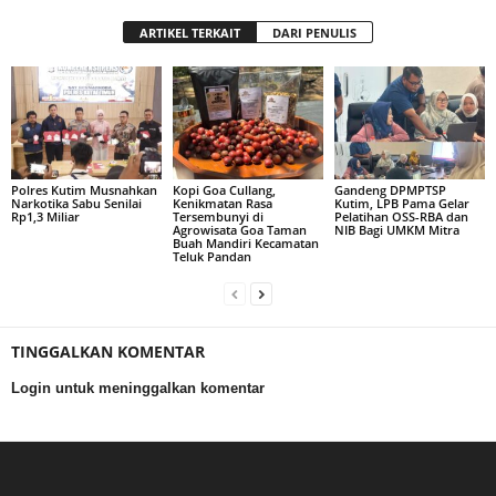
ARTIKEL TERKAIT
DARI PENULIS
Polres Kutim Musnahkan
Kopi Goa Cullang,
Gandeng DPMPTSP
Narkotika Sabu Senilai
Kenikmatan Rasa
Kutim, LPB Pama Gelar
Rp1,3 Miliar
Tersembunyi di
Pelatihan OSS-RBA dan
Agrowisata Goa Taman
NIB Bagi UMKM Mitra
Buah Mandiri Kecamatan
Teluk Pandan
TINGGALKAN KOMENTAR
Login untuk meninggalkan komentar