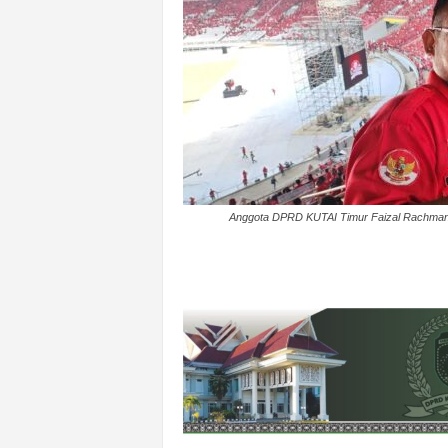
k
u
r
a
t
Anggota DPRD KUTAI Timur Faizal Rachman,