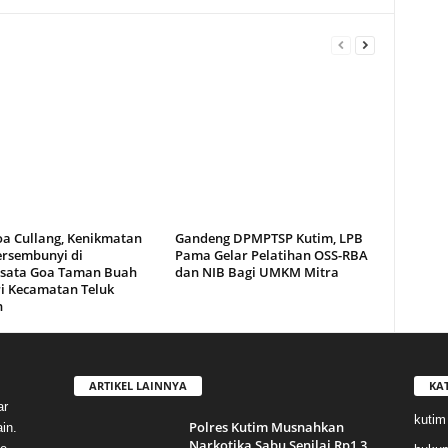
oa Cullang, Kenikmatan
Gandeng DPMPTSP Kutim, LPB
ersembunyi di
Pama Gelar Pelatihan OSS-RBA
sata Goa Taman Buah
dan NIB Bagi UMKM Mitra
i Kecamatan Teluk
n
ARTIKEL LAINNYA
KA
ar
kutim
Polres Kutim Musnahkan
in.
Narkotika Sabu Senilai Rp1,3