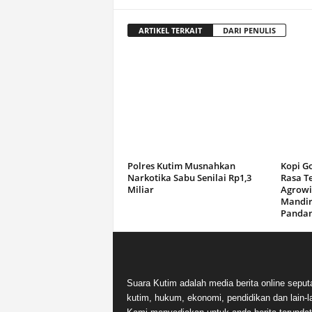
ARTIKEL TERKAIT
DARI PENULIS
Polres Kutim Musnahkan
Kopi G
Narkotika Sabu Senilai Rp1,3
Rasa T
Miliar
Agrowi
Mandir
Panda
Suara Kutim adalah media berita online seput
kutim, hukum, ekonomi, pendidikan dan lain-la