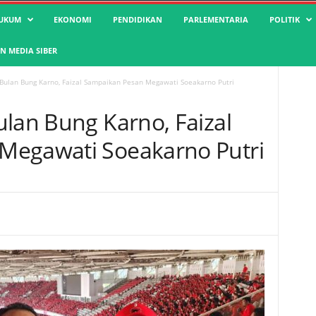
UKUM
EKONOMI
PENDIDIKAN
PARLEMENTARIA
POLITIK
 MEDIA SIBER
 Bulan Bung Karno, Faizal Sampaikan Pesan Megawati Soeakarno Putri
ulan Bung Karno, Faizal
Megawati Soeakarno Putri