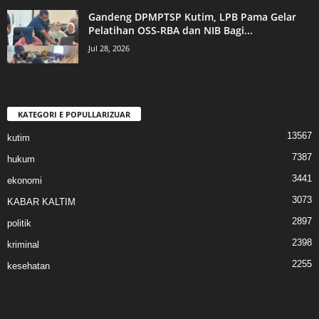
Gandeng DPMPTSP Kutim, LPB Pama Gelar
Pelatihan OSS-RBA dan NIB Bagi...
Jul 28, 2026
KATEGORI E POPULLARIZUAR
13567
kutim
7387
hukum
3441
ekonomi
3073
KABAR KALTIM
2897
politik
2398
kriminal
2255
kesehatan