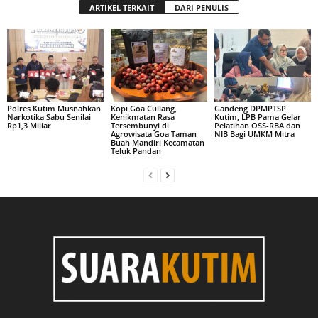
ARTIKEL TERKAIT
DARI PENULIS
Polres Kutim Musnahkan
Kopi Goa Cullang,
Gandeng DPMPTSP
Narkotika Sabu Senilai
Kenikmatan Rasa
Kutim, LPB Pama Gelar
Rp1,3 Miliar
Tersembunyi di
Pelatihan OSS-RBA dan
Agrowisata Goa Taman
NIB Bagi UMKM Mitra
Buah Mandiri Kecamatan
Teluk Pandan