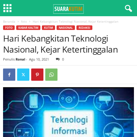
Beranda
foto
Hari Kebangkitan Teknologi Nasional, Kejar Ketertinggalan
FOTO
KABAR KALTIM
KUTIM
NASIONAL
REDAKSI
Hari Kebangkitan Teknologi
Nasional, Kejar Ketertinggalan
Penulis
Ronal
-
Agu 10, 2021
0