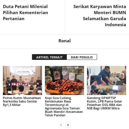
Duta Petani Milenial
Serikat Karyawan Minta
Pilihan Kementerian
Menteri BUMN
Pertanian
Selamatkan Garuda
Indonesia
Ronal
ARTIKEL TERKAIT
DARI PENULIS
Polres Kutim Musnahkan
Kopi Goa Cullang,
Gandeng DPMPTSP
Narkotika Sabu Senilai
Kenikmatan Rasa
Kutim, LPB Pama Gelar
Rp1,3 Miliar
Tersembunyi di
Pelatihan OSS-RBA dan
Agrowisata Goa Taman
NIB Bagi UMKM Mitra
Buah Mandiri Kecamatan
Teluk Pandan