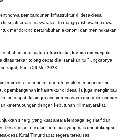
ta.
entingnya pembangunan infrastruktur di desa-desa
n kesejahteraan masyarakat. Ia menggarisbawahi bahwa
i untuk mendorong pertumbuhan ekonomi dan meningkatkan
ah.
k membahas percepatan infrasrtuktur, karena memang itu
a dinas terkait tolong cepat dilaksanakan itu,” ungkapnya
an rapat, Senin 29 Mei 2023.
Joni meminta pemerintah daerah untuk memprioritaskan
k pembangunan infrastruktur di desa. Ia juga mengimbau
rakat setempat dalam proses perencanaan dan pelaksanaan
an keterhubungan dengan kebutuhan riil masyarakat.
jukkan sinergi yang kuat antara lembaga legislatif dan
 Diharapkan, melalui koordinasi yang baik dan dukungan
sa-desa Kutai Timur dapat segera terealisasi,