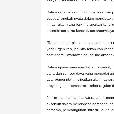
wilayah Perkantoran Bukit Pelangi Sangat
Dalam rapat tersebut, Joni menekankan p
sebagai langkah nyata dalam menciptaka
infrastruktur yang baik merupakan kunc
aksesibilitas serta konektivitas antarwilay
“Rapat dengan pihak-pihak terkait, untu
yang urgen kan, jadi kita tekan kan kepad
saat ditemui wartawan seusai melaksanak
Dalam upaya mencapai tujuan tersebut, 
dana dan sumber daya yang memadai untu
agar pemerintah melibatkan aktif masya
proyek, guna memastikan keberlanjutan d
Joni menambahkan bahwa rapat ini, menun
eksekutif dalam mendorong pembangunan.
bersama, pembangunan infrastruktur di de