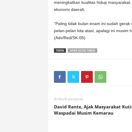
meningkatkan kualitas hidup masyarakat
ekonomi daerah.
“Paling tidak bulan enam ini sudah gerak
pelan-pelan kita atasi, apalagi ini musim 
(Adv/Red/SK-05)
TOPIK
DPRD KUTAI TIMUR
Artikulli paraprak
David Rante, Ajak Masyarakat Kut
Waspadai Musim Kemarau