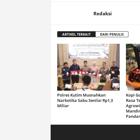
Redaksi
ARTIKEL TERKAIT
DARI PENULIS
Polres Kutim Musnahkan
Kopi G
Narkotika Sabu Senilai Rp1,3
Rasa T
Miliar
Agrowi
Mandir
Panda