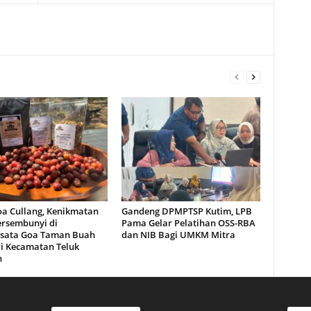
oa Cullang, Kenikmatan
Gandeng DPMPTSP Kutim, LPB
ersembunyi di
Pama Gelar Pelatihan OSS-RBA
sata Goa Taman Buah
dan NIB Bagi UMKM Mitra
i Kecamatan Teluk
n