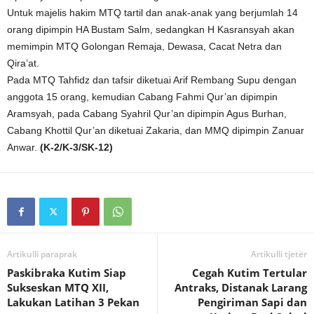
Untuk majelis hakim MTQ tartil dan anak-anak yang berjumlah 14
orang dipimpin HA Bustam Salm, sedangkan H Kasransyah akan
memimpin MTQ Golongan Remaja, Dewasa, Cacat Netra dan
Qira’at.
Pada MTQ Tahfidz dan tafsir diketuai Arif Rembang Supu dengan
anggota 15 orang, kemudian Cabang Fahmi Qur’an dipimpin
Aramsyah, pada Cabang Syahril Qur’an dipimpin Agus Burhan,
Cabang Khottil Qur’an diketuai Zakaria, dan MMQ dipimpin Zanuar
Anwar.
(K-2/K-3/SK-12)
Artikulli paraprak
Artikulli tjetër
Paskibraka Kutim Siap
Cegah Kutim Tertular
Sukseskan MTQ XII,
Antraks, Distanak Larang
Lakukan Latihan 3 Pekan
Pengiriman Sapi dan