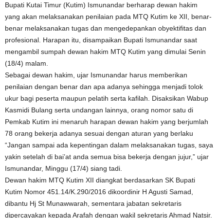
Bupati Kutai Timur (Kutim) Ismunandar berharap dewan hakim
yang akan melaksanakan penilaian pada MTQ Kutim ke XII, benar-
benar melaksanakan tugas dan mengedepankan obyektifitas dan
profesional. Harapan itu, disampaikan Bupati Ismunandar saat
mengambil sumpah dewan hakim MTQ Kutim yang dimulai Senin
(18/4) malam.
Sebagai dewan hakim, ujar Ismunandar harus memberikan
penilaian dengan benar dan apa adanya sehingga menjadi tolok
ukur bagi peserta maupun pelatih serta kafilah. Disaksikan Wabup
Kasmidi Bulang serta undangan lainnya, orang nomor satu di
Pemkab Kutim ini menaruh harapan dewan hakim yang berjumlah
78 orang bekerja adanya sesuai dengan aturan yang berlaku
“Jangan sampai ada kepentingan dalam melaksanakan tugas, saya
yakin setelah di bai’at anda semua bisa bekerja dengan jujur,” ujar
Ismunandar, Minggu (17/4) siang tadi.
Dewan hakim MTQ Kutim XII diangkat berdasarkan SK Bupati
Kutim Nomor 451.14/K.290/2016 dikoordinir H Agusti Samad,
dibantu Hj St Munawwarah, sementara jabatan sekretaris
dipercayakan kepada Arafah dengan wakil sekretaris Ahmad Natsir.