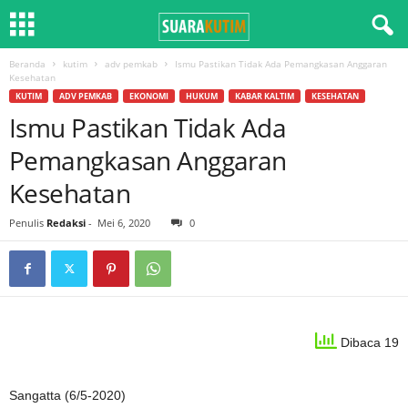
Beranda
kutim
adv pemkab
Ismu Pastikan Tidak Ada Pemangkasan Anggaran
Kesehatan
KUTIM
ADV PEMKAB
EKONOMI
HUKUM
KABAR KALTIM
KESEHATAN
Ismu Pastikan Tidak Ada
Pemangkasan Anggaran
Kesehatan
Penulis
Redaksi
-
Mei 6, 2020
0
Dibaca 19
Sangatta (6/5-2020)