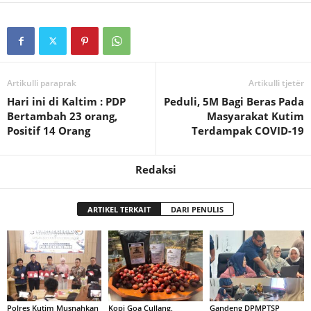
Artikulli paraprak
Artikulli tjetër
Hari ini di Kaltim : PDP
Peduli, 5M Bagi Beras Pada
Bertambah 23 orang,
Masyarakat Kutim
Positif 14 Orang
Terdampak COVID-19
Redaksi
ARTIKEL TERKAIT
DARI PENULIS
Polres Kutim Musnahkan
Kopi Goa Cullang,
Gandeng DPMPTSP