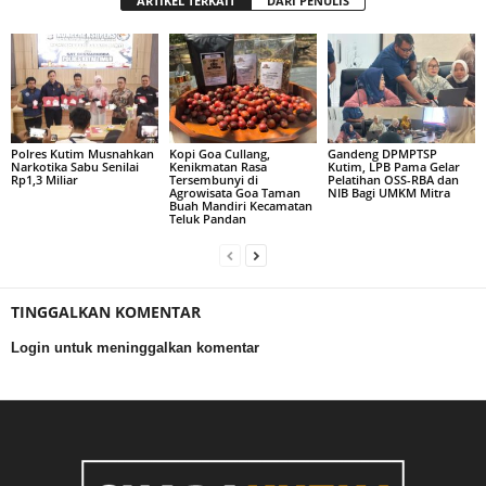
ARTIKEL TERKAIT
DARI PENULIS
Polres Kutim Musnahkan
Kopi Goa Cullang,
Gandeng DPMPTSP
Narkotika Sabu Senilai
Kenikmatan Rasa
Kutim, LPB Pama Gelar
Rp1,3 Miliar
Tersembunyi di
Pelatihan OSS-RBA dan
Agrowisata Goa Taman
NIB Bagi UMKM Mitra
Buah Mandiri Kecamatan
Teluk Pandan
TINGGALKAN KOMENTAR
Login untuk meninggalkan komentar