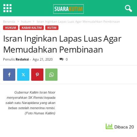
Beranda
hukum
Isran Inginkan Lapas Luas Agar Memudahkan Pembinaan
HUKUM
KABAR KALTIM
KUTIM
Isran Inginkan Lapas Luas Agar
Memudahkan Pembinaan
Penulis
Redaksi
-
Agu 21, 2020
0
Gubernur Kaltim Isran Noor
menyerahkan SK Remisi kepada
salah satu Narapidana yang akan
bebas setelah menerima remisi.
(Foto Humas Kaltim)
Dibaca 20