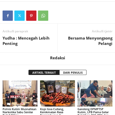
Artikulli paraprak
Artikulli tjetër
Yudha : Mencegah Lebih
Bersama Menyongsong
Penting
Pelangi
Redaksi
ARTIKEL TERKAIT
DARI PENULIS
Polres Kutim Musnahkan
Kopi Goa Cullang,
Gandeng DPMPTSP
Narkotika Sabu Senilai
Kenikmatan Rasa
Kutim, LPB Pama Gelar