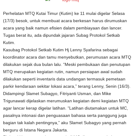
Perhelatan MTQ Kutai Timur (Kutim) ke 11 mulai digelar Selasa
(17/3) besok, untuk membuat acara berkesan harus dirumuskan
acara yang baik namun efisien dalam pembiayaan dan lancer.
Tugas berat itu, ada dipundak jajaran Subag Protokol Setkab
Kutim.
Kasubag Protokol Setkab Kutim Hj Lenny Syafarina sebagai
koordinator acara dan tamu menyebutkan, perumusan acara MTQ
dilakukan sejak dua bulan lalu. “Meski pembukaan dan penutupan
MTQ merupakan kegiatan rutin, namun persiapan awal sudah
dilakukan seperti inventaris data undangan termasuk pemetaan
parkir kendaraan sekitar lokasi acara,” terang Lenny, Senin (16/3).
Didampingi Slamet Subagyo, Fitriyanti Usman, dan Mike
Trigunawati dijelaskan merumuskan kegiatan demi kegiatan MTQ
agar lancar kerap digelar latihan. “Latihan diutamakan untuk MC,
pasalnya intonasi dan penguasaan bahasa serta panggung juga
bagian tak kalah pentingnya,” aku Slamet Subagyo yang pernah
berguru di Istana Negara Jakarta.