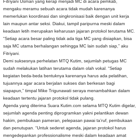
Fitriyani Usman yang kerap menjadi MC di acara pemkab,
mengaku meramu sebuah acara tidak mudah karenanya
memerlukan koordinasi dan singkronisasi baik dengan unit kerja
lain maupun antar seksi. Diakui, tampil paripurna meski dalam
keadaan letih merupakan keharusan jajaran protokol terutama MC.
“Setiap acara besar paling tidak ada tiga MC yang disiapkan, bisa
saja MC utama berhalangan sehingga MC lain sudah siap,” aku
Fitriyani.
Demi suksesnya perhelatan MTQ Kutim, sejumlah petugas MC
sudah melakukan latihan terutama dalam olah vokal. “Setiap
kegiatan beda-beda bentuknya karenanya harus ada pelatihan,
tujuannya agar acara berjalan sukses dan berkesan bagi
siapapun,” timpal Mike Trigunawati seraya menambahkan dalam
keadaan tertentu jajaran protokol tidak pulang.
Agenda yang diterima Suara Kutim.com selama MTQ Kutim digelar,
sejumlah agenda penting diprogramkan yakni pelantikan dewan
hakim, pembukaan pameran, pelepasan pawai ta’ruf, pembukaan
dan penutupan. “Untuk sederet agenda, jajaran protokol harus
mengedepankan professionalisme meski dalam keadaan amat