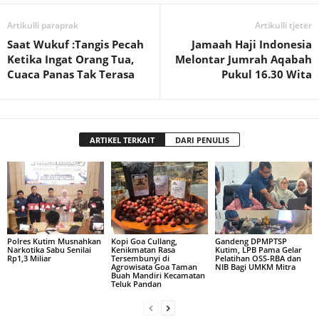
Artikulli paraprak
Artikulli tjetër
Saat Wukuf :Tangis Pecah
Jamaah Haji Indonesia
Ketika Ingat Orang Tua,
Melontar Jumrah Aqabah
Cuaca Panas Tak Terasa
Pukul 16.30 Wita
ARTIKEL TERKAIT
DARI PENULIS
Polres Kutim Musnahkan
Kopi Goa Cullang,
Gandeng DPMPTSP
Narkotika Sabu Senilai
Kenikmatan Rasa
Kutim, LPB Pama Gelar
Rp1,3 Miliar
Tersembunyi di
Pelatihan OSS-RBA dan
Agrowisata Goa Taman
NIB Bagi UMKM Mitra
Buah Mandiri Kecamatan
Teluk Pandan