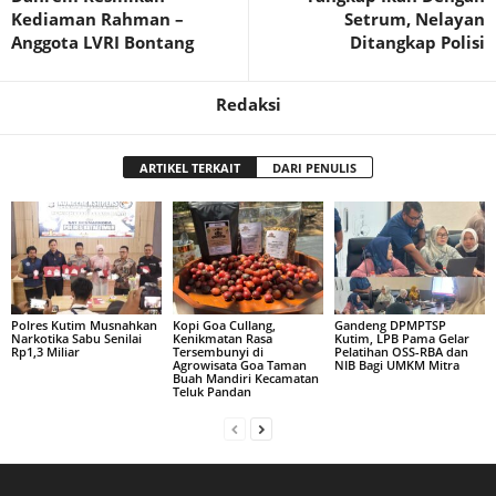
Kediaman Rahman –
Setrum, Nelayan
Anggota LVRI Bontang
Ditangkap Polisi
Redaksi
ARTIKEL TERKAIT
DARI PENULIS
Polres Kutim Musnahkan
Kopi Goa Cullang,
Gandeng DPMPTSP
Narkotika Sabu Senilai
Kenikmatan Rasa
Kutim, LPB Pama Gelar
Rp1,3 Miliar
Tersembunyi di
Pelatihan OSS-RBA dan
Agrowisata Goa Taman
NIB Bagi UMKM Mitra
Buah Mandiri Kecamatan
Teluk Pandan