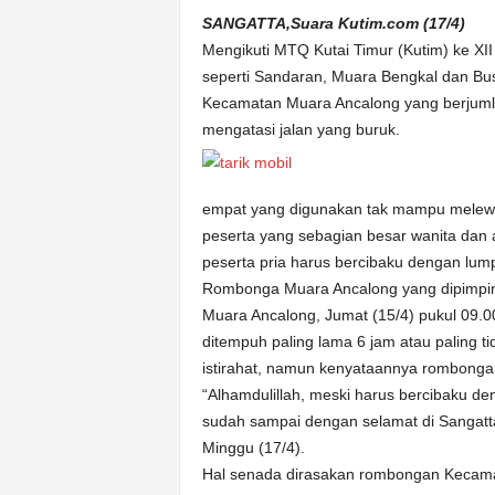
k
SANGATTA,Suara Kutim.com (17/4)
u
Mengikuti MTQ Kutai Timur (Kutim) ke XII
r
a
seperti Sandaran, Muara Bengkal dan Bus
t
Kecamatan Muara Ancalong yang berjumla
mengatasi jalan yang buruk.
empat yang digunakan tak mampu melewati
peserta yang sebagian besar wanita da
peserta pria harus bercibaku dengan lum
Rombonga Muara Ancalong yang dipimpin 
Muara Ancalong, Jumat (15/4) pukul 09.0
ditempuh paling lama 6 jam atau paling ti
istirahat, namun kenyataannya rombongan 
“Alhamdulillah, meski harus bercibaku de
sudah sampai dengan selamat di Sangatta
Minggu (17/4).
Hal senada dirasakan rombongan Kecam