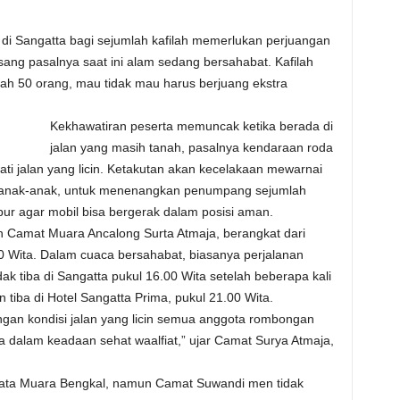
 di Sangatta bagi sejumlah kafilah memerlukan perjuangan
ang pasalnya saat ini alam sedang bersahabat. Kafilah
h 50 orang, mau tidak mau harus berjuang ekstra
Kekhawatiran peserta memuncak ketika berada di
jalan yang masih tanah, pasalnya kendaraan roda
 jalan yang licin. Ketakutan akan kecelakaan mewarnai
n anak-anak, untuk menenangkan penumpang sejumlah
pur agar mobil bisa bergerak dalam posisi aman.
Camat Muara Ancalong Surta Atmaja, berangkat dari
0 Wita. Dalam cuaca bersahabat, biasanya perjalanan
dak tiba di Sangatta pukul 16.00 Wita setelah beberapa kali
tiba di Hotel Sangatta Prima, pukul 21.00 Wita.
ngan kondisi jalan yang licin semua anggota rombongan
 dalam keadaan sehat waalfiat,” ujar Camat Surya Atmaja,
ata Muara Bengkal, namun Camat Suwandi men tidak