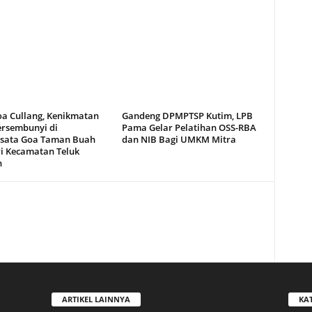
oa Cullang, Kenikmatan
Gandeng DPMPTSP Kutim, LPB
ersembunyi di
Pama Gelar Pelatihan OSS-RBA
sata Goa Taman Buah
dan NIB Bagi UMKM Mitra
i Kecamatan Teluk
n
ARTIKEL LAINNYA
KA