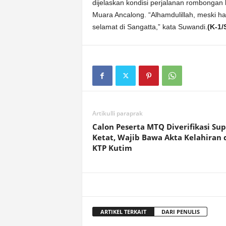
dijelaskan kondisi perjalanan rombonga
Muara Ancalong. “Alhamdulillah, meski 
selamat di Sangatta,” kata Suwandi.
(K-1/
Artikulli paraprak
Calon Peserta MTQ Diverifikasi Sup
Ketat, Wajib Bawa Akta Kelahiran 
KTP Kutim
ARTIKEL TERKAIT
DARI PENULIS