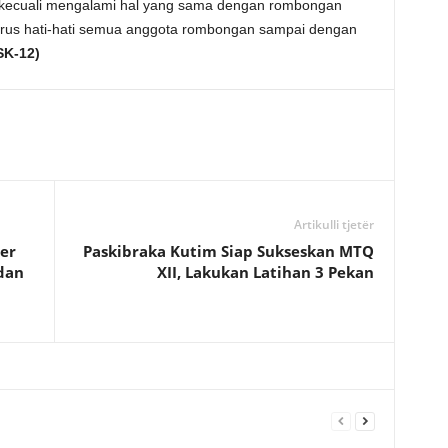
n kecuali mengalami hal yang sama dengan rombongan
harus hati-hati semua anggota rombongan sampai dengan
SK-12)
Artikulli tjetër
er
Paskibraka Kutim Siap Sukseskan MTQ
dan
XII, Lakukan Latihan 3 Pekan