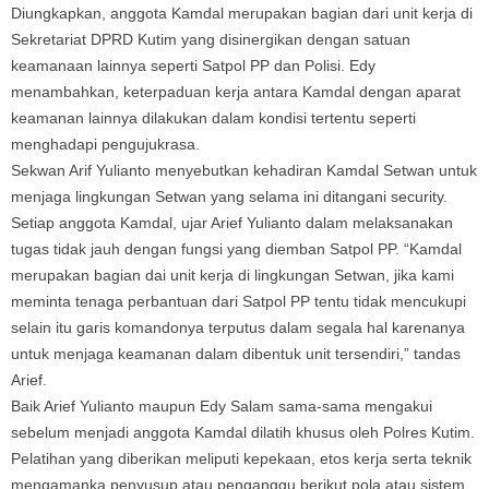
Diungkapkan, anggota Kamdal merupakan bagian dari unit kerja di
Sekretariat DPRD Kutim yang disinergikan dengan satuan
keamanaan lainnya seperti Satpol PP dan Polisi. Edy
menambahkan, keterpaduan kerja antara Kamdal dengan aparat
keamanan lainnya dilakukan dalam kondisi tertentu seperti
menghadapi pengujukrasa.
Sekwan Arif Yulianto menyebutkan kehadiran Kamdal Setwan untuk
menjaga lingkungan Setwan yang selama ini ditangani security.
Setiap anggota Kamdal, ujar Arief Yulianto dalam melaksanakan
tugas tidak jauh dengan fungsi yang diemban Satpol PP. “Kamdal
merupakan bagian dai unit kerja di lingkungan Setwan, jika kami
meminta tenaga perbantuan dari Satpol PP tentu tidak mencukupi
selain itu garis komandonya terputus dalam segala hal karenanya
untuk menjaga keamanan dalam dibentuk unit tersendiri,” tandas
Arief.
Baik Arief Yulianto maupun Edy Salam sama-sama mengakui
sebelum menjadi anggota Kamdal dilatih khusus oleh Polres Kutim.
Pelatihan yang diberikan meliputi kepekaan, etos kerja serta teknik
mengamanka penyusup atau penganggu berikut pola atau sistem