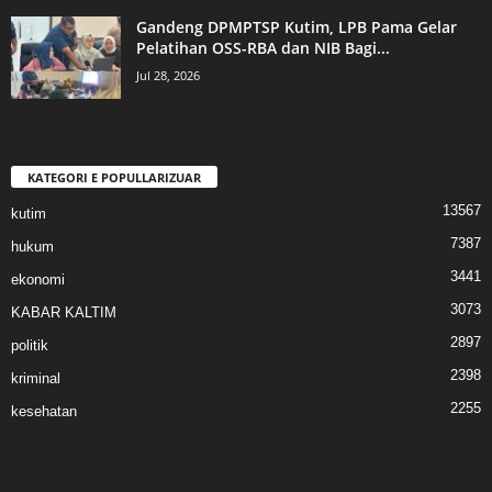
Gandeng DPMPTSP Kutim, LPB Pama Gelar
Pelatihan OSS-RBA dan NIB Bagi...
Jul 28, 2026
KATEGORI E POPULLARIZUAR
13567
kutim
7387
hukum
3441
ekonomi
3073
KABAR KALTIM
2897
politik
2398
kriminal
2255
kesehatan