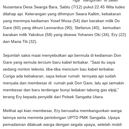
Tiga bangunan di Jalan
Nusantara Desa Swarga Bara, Sabtu (7/12) pukul 22.45 Wita ludes
dilahap api. Keterangan yang dihimpun Swara Kaltim, kebakaran
yang menimpa kediaman Yosef Mosa (54) dan barakan milik Do
Gare (60) yang dihuni Leonardus (90), Stefanus (40), kemudian
barakan milik Yakobus (58) yang disewa Yohanes Oki (34), Ery (22)
dan Maria Titi (32).
Sejumlah saksi maat menyebutkan api bermula di kediaman Don
Gare yang semula tercium baru kabel terbakar. “Saat itu saya
sedang nonton televisi, tiba-tiba mencium bau kabel terbakar.
Curiga ada kebakaran, saya keluar rumah ternyata api sudah
menyala dan membesar di rumah pak Don Gare, lalu api semakin
membesar dan baru terdengar bunyi ledakan tabung gas elpiji,”
terang Ery kepada penyidik dari Polsek Sangatta Utara.
Melihat api kian membesar, Ery berusaha membangunkan warga
lainnya serta meminta pertolongan UPTD PMK Sangatta. Upaya
pemadaman dilakuak warga dengan segala upaya, setelah mobil