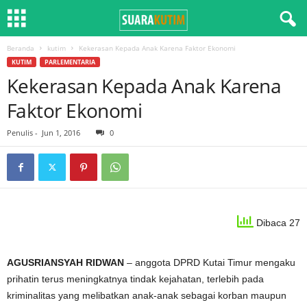
Beranda
kutim
Kekerasan Kepada Anak Karena Faktor Ekonomi
KUTIM
PARLEMENTARIA
Kekerasan Kepada Anak Karena
Faktor Ekonomi
Penulis
-
Jun 1, 2016
0
Dibaca 27
AGUSRIANSYAH RIDWAN
– anggota DPRD Kutai Timur mengaku
prihatin terus meningkatnya tindak kejahatan, terlebih pada
kriminalitas yang melibatkan anak-anak sebagai korban maupun