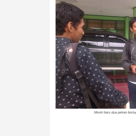
n
&
A
k
u
r
a
t
Meski baru dua pekan bertu