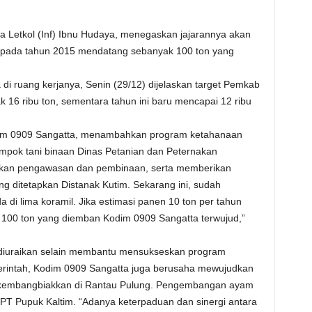
Letkol (Inf) Ibnu Hudaya, menegaskan jajarannya akan
ada tahun 2015 mendatang sebanyak 100 ton yang
 ruang kerjanya, Senin (29/12) dijelaskan target Pemkab
6 ribu ton, sementara tahun ini baru mencapai 12 ribu
dim 0909 Sangatta, menambahkan program ketahanaan
mpok tani binaan Dinas Petanian dan Peternakan
akukan pengawasan dan pembinaan, serta memberikan
ng ditetapkan Distanak Kutim. Sekarang ini, sudah
di lima koramil. Jika estimasi panen 10 ton per tahun
t 100 ton yang diemban Kodim 0909 Sangatta terwujud,”
, diuraikan selain membantu mensukseskan program
rintah, Kodim 0909 Sangatta juga berusaha mewujudkan
 kembangbiakkan di Rantau Pulung. Pengembangan ayam
 PT Pupuk Kaltim. “Adanya keterpaduan dan sinergi antara