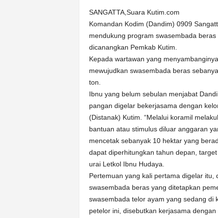
SANGATTA,Suara Kutim.com
Komandan Kodim (Dandim) 0909 Sangatta 
mendukung program swasembada beras p
dicanangkan Pemkab Kutim.
Kepada wartawan yang menyambanginya di
mewujudkan swasembada beras sebanyak 1
ton.
Ibnu yang belum sebulan menjabat Dan
pangan digelar bekerjasama dengan kelo
(Distanak) Kutim. “Melalui koramil mel
bantuan atau stimulus diluar anggaran ya
mencetak sebanyak 10 hektar yang berada 
dapat diperhitungkan tahun depan, targe
urai Letkol Ibnu Hudaya.
Pertemuan yang kali pertama digelar itu
swasembada beras yang ditetapkan peme
swasembada telor ayam yang sedang di
petelor ini, disebutkan kerjasama dengan