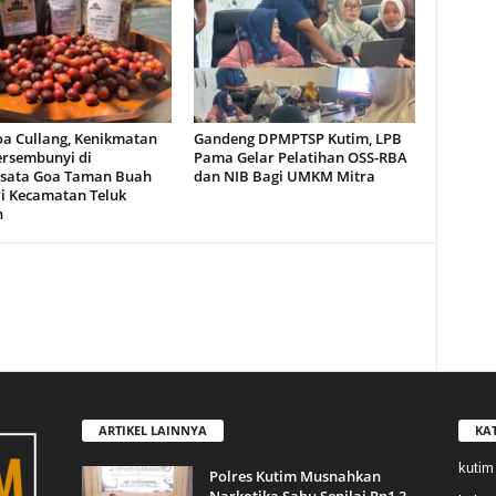
oa Cullang, Kenikmatan
Gandeng DPMPTSP Kutim, LPB
ersembunyi di
Pama Gelar Pelatihan OSS-RBA
sata Goa Taman Buah
dan NIB Bagi UMKM Mitra
i Kecamatan Teluk
n
ARTIKEL LAINNYA
KA
kutim
Polres Kutim Musnahkan
Narkotika Sabu Senilai Rp1,3