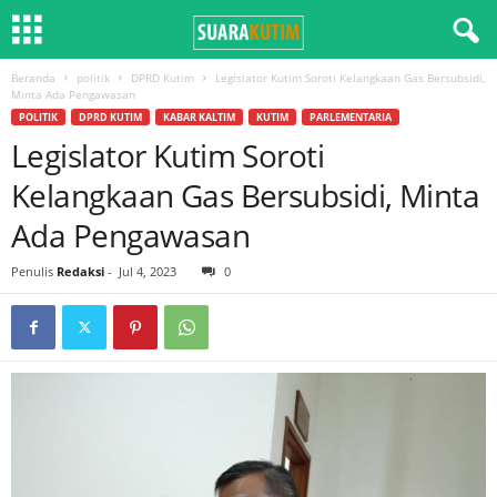
Beranda
politik
DPRD Kutim
Legislator Kutim Soroti Kelangkaan Gas Bersubsidi,
Minta Ada Pengawasan
POLITIK
DPRD KUTIM
KABAR KALTIM
KUTIM
PARLEMENTARIA
Legislator Kutim Soroti
Kelangkaan Gas Bersubsidi, Minta
Ada Pengawasan
Penulis
Redaksi
-
Jul 4, 2023
0